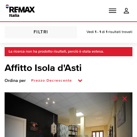
FILTRI
Vedi
1 - 1
di
1
risultati trovati
La ricerca non ha prodotto risultati, perciò è stata estesa.
Affitto Isola d'Asti
Ordina per