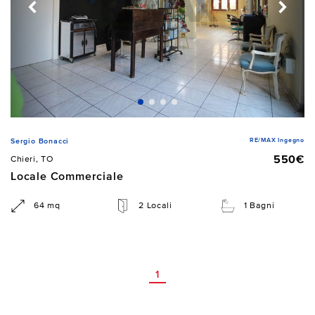
RE/MAX Ingegno
Sergio Bonacci
550€
Chieri, TO
Locale Commerciale
64 mq
2 Locali
1 Bagni
1