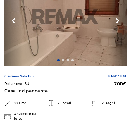
RE/MAX King
Cristiano Sabattini
700€
Dolianova, SU
Casa Indipendente
180 mq
7 Locali
2 Bagni
3 Camere da
letto