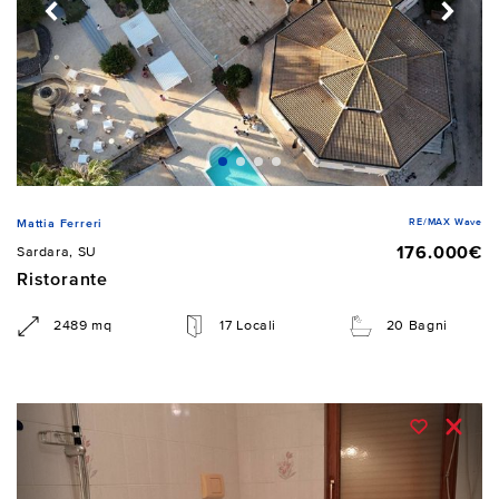
RE/MAX Wave
Mattia Ferreri
176.000€
Sardara, SU
Ristorante
2489 mq
17 Locali
20 Bagni