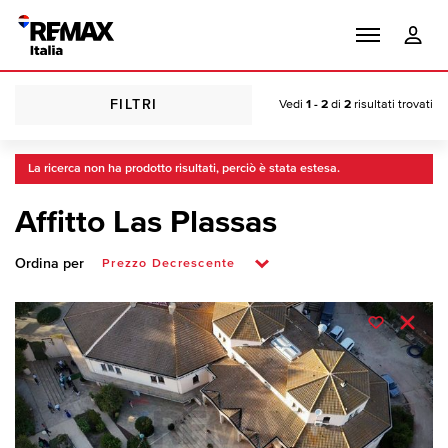
FILTRI
Vedi
1 - 2
di
2
risultati trovati
La ricerca non ha prodotto risultati, perciò è stata estesa.
Affitto Las Plassas
Ordina per