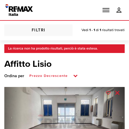
FILTRI
Vedi
1 - 1
di
1
risultati trovati
La ricerca non ha prodotto risultati, perciò è stata estesa.
Affitto Lisio
Ordina per