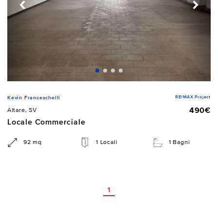
RE/MAX Project
Kevin Franceschelli
490€
Altare, SV
Locale Commerciale
92 mq
1 Locali
1 Bagni
1