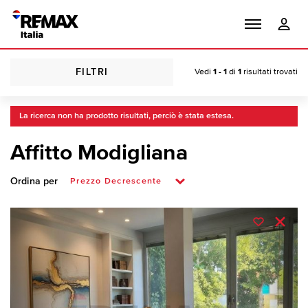
FILTRI
Vedi
1 - 1
di
1
risultati trovati
La ricerca non ha prodotto risultati, perciò è stata estesa.
Affitto Modigliana
Ordina per