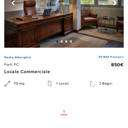
RE/MAX Prestige 2
Nadia Alberghini
850€
Forlì, FC
Locale Commerciale
70 mq
1 Locali
2 Bagni
1