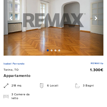
RE/MAX Up
Isabel Ferrando
1.300€
Torino, TO
Appartamento
218 mq
6 Locali
3 Bagni
3 Camere da
letto