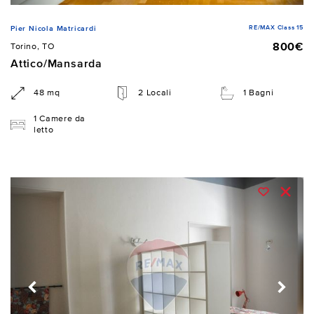
RE/MAX Class 15
Pier Nicola Matricardi
800€
Torino, TO
Attico/Mansarda
48 mq
2 Locali
1 Bagni
1 Camere da
letto