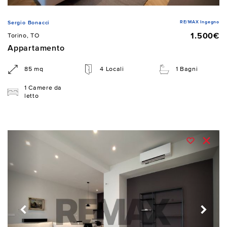
RE/MAX Ingegno
Sergio Bonacci
1.500€
Torino, TO
Appartamento
85 mq
4 Locali
1 Bagni
1 Camere da
letto