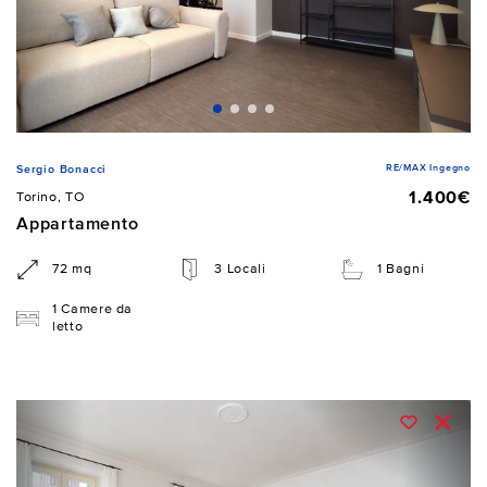
RE/MAX Ingegno
Sergio Bonacci
1.400€
Torino, TO
Appartamento
72 mq
3 Locali
1 Bagni
1 Camere da
letto