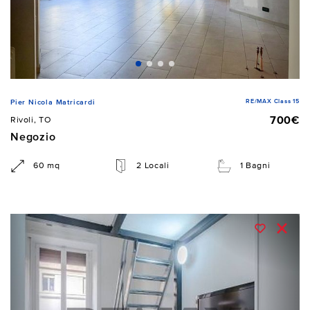
RE/MAX Class 15
Pier Nicola Matricardi
700€
Rivoli, TO
Negozio
60 mq
2 Locali
1 Bagni