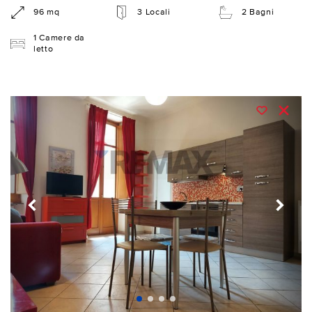
96 mq
3 Locali
2 Bagni
1 Camere da
letto