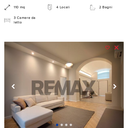
110 mq
4 Locali
2 Bagni
3 Camere da
letto