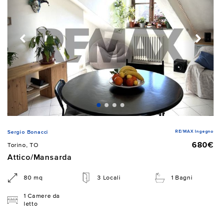
RE/MAX Ingegno
Sergio Bonacci
680€
Torino, TO
Attico/Mansarda
80 mq
3 Locali
1 Bagni
1 Camere da
letto