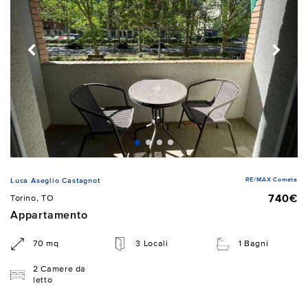
RE/MAX Cometa
Luca Aseglio Castagnot
740€
Torino, TO
Appartamento
70 mq
3 Locali
1 Bagni
2 Camere da
letto