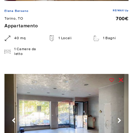
RE/MAX Up
Elena Bersano
700€
Torino, TO
Appartamento
40 mq
1 Locali
1 Bagni
1 Camere da
letto