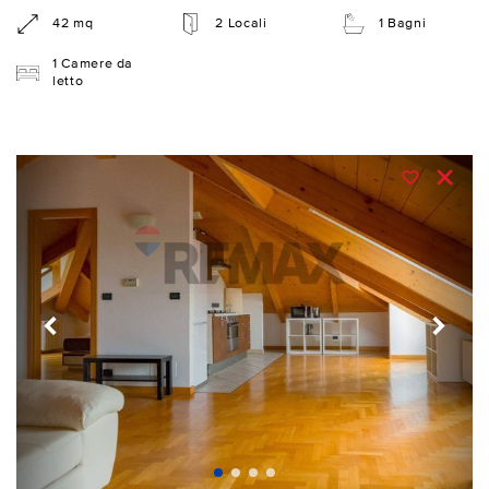
42 mq
2 Locali
1 Bagni
1 Camere da
letto