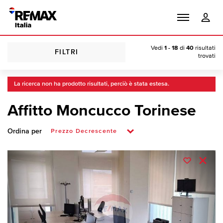
Vedi
1 - 18
di
40
risultati
FILTRI
trovati
La ricerca non ha prodotto risultati, perciò è stata estesa.
Affitto Moncucco Torinese
Ordina per