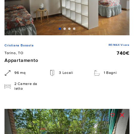
RE/MAX Vivere
Cristiana Bossola
740€
Torino, TO
Appartamento
96 mq
3 Locali
1 Bagni
2 Camere da
letto