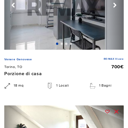
RE/MAX Vivere
Venere Genovese
700€
Torino, TO
Porzione di casa
18 mq
1 Locali
1 Bagni