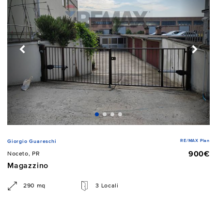
RE/MAX Plan
Giorgio Guareschi
900€
Noceto, PR
Magazzino
290 mq
3 Locali