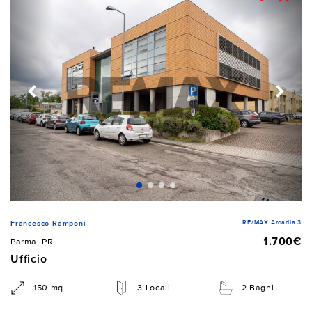
RE/MAX Arcadia 3
Francesco Ramponi
1.700€
Parma, PR
Ufficio
150 mq
3 Locali
2 Bagni