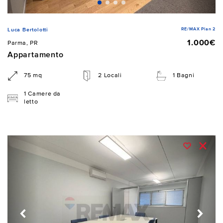
RE/MAX Plan 2
Luca Bertolotti
1.000€
Parma, PR
Appartamento
75 mq
2 Locali
1 Bagni
1 Camere da
letto