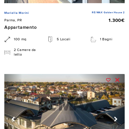
RE/MAX Golden House 2
Mariella Morini
1.300€
Parma, PR
Appartamento
100 mq
5 Locali
1 Bagni
2 Camere da
letto