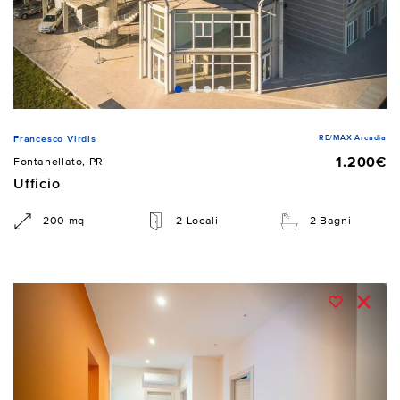
RE/MAX Arcadia
Francesco Virdis
1.200€
Fontanellato, PR
Ufficio
200 mq
2 Locali
2 Bagni