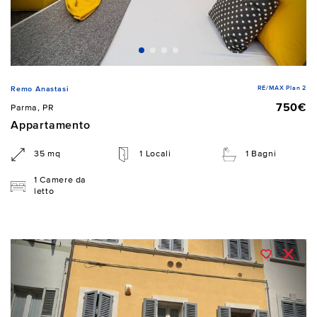
RE/MAX Plan 2
Remo Anastasi
750€
Parma, PR
Appartamento
35 mq
1 Locali
1 Bagni
1 Camere da
letto