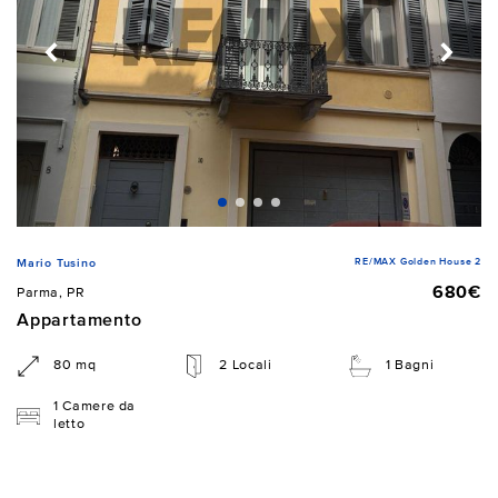
RE/MAX Golden House 2
Mario Tusino
680€
Parma, PR
Appartamento
80 mq
2 Locali
1 Bagni
1 Camere da
letto