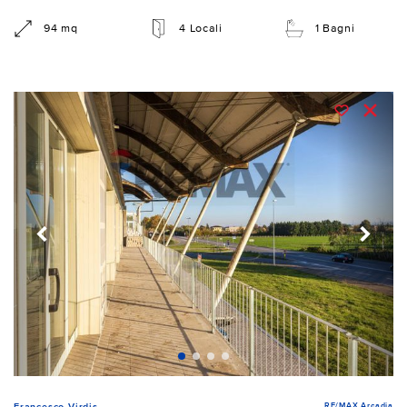
94 mq
4 Locali
1 Bagni
RE/MAX Arcadia
Francesco Virdis