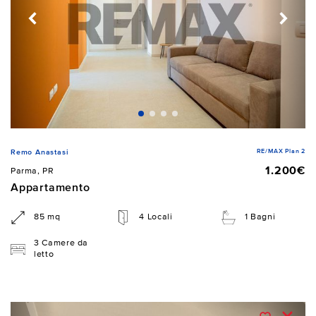
RE/MAX Plan 2
Remo Anastasi
1.200€
Parma, PR
Appartamento
85 mq
4 Locali
1 Bagni
3 Camere da
letto