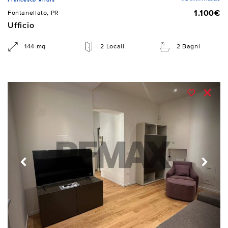
1.100€
Fontanellato, PR
Ufficio
144 mq
2 Locali
2 Bagni