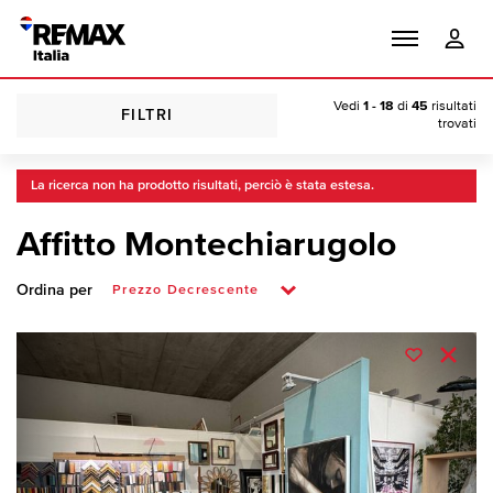
Vedi
1 - 18
di
45
risultati
FILTRI
trovati
La ricerca non ha prodotto risultati, perciò è stata estesa.
Affitto Montechiarugolo
Ordina per