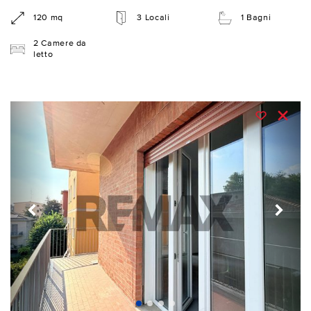
120 mq
3 Locali
1 Bagni
2 Camere da
letto