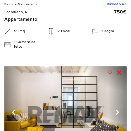
RE/MAX Open
Patrizia Meccariello
750€
Scandiano, RE
Appartamento
59 mq
2 Locali
1 Bagni
1 Camere da
letto