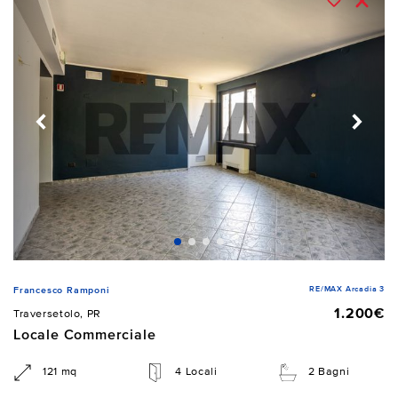
RE/MAX Arcadia 3
Francesco Ramponi
1.200€
Traversetolo, PR
Locale Commerciale
121 mq
4 Locali
2 Bagni