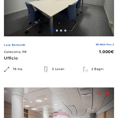
RE/MAX Plan 2
Luca Bertolotti
1.000€
Collecchio, PR
Ufficio
76 mq
3 Locali
2 Bagni