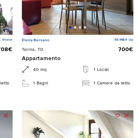
 Vivere
RE/MAX Up
Elena Bersano
708€
700€
Torino, TO
Appartamento
40 mq
1 Locali
letto
1 Bagni
1 Camere da letto