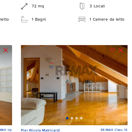
72 mq
3 Locali
letto
1 Bagni
1 Camere da letto
/MAX Up
RE/MAX Class 15
Pier Nicola Matricardi