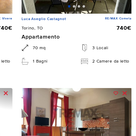
 Vivere
RE/MAX Cometa
Luca Aseglio Castagnot
740€
740€
Torino, TO
Appartamento
70 mq
3 Locali
letto
1 Bagni
2 Camere da letto