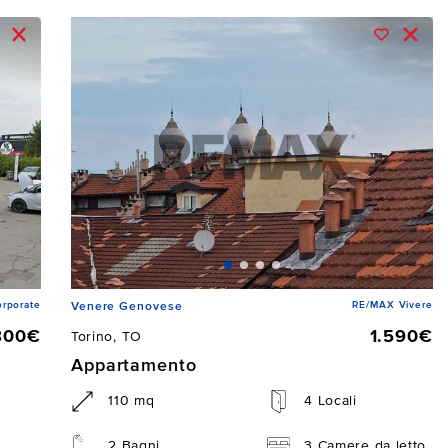
rporate
RE/MAX Vivere
Venere Genovese
800€
1.590€
Torino, TO
Appartamento
110 mq
4 Locali
2 Bagni
3 Camere da letto