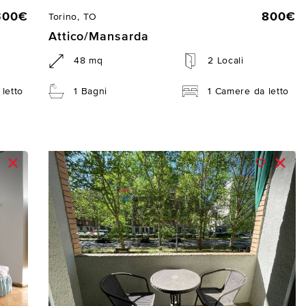
300€
800€
Torino, TO
Attico/Mansarda
48 mq
2 Locali
letto
1 Bagni
1 Camere da letto