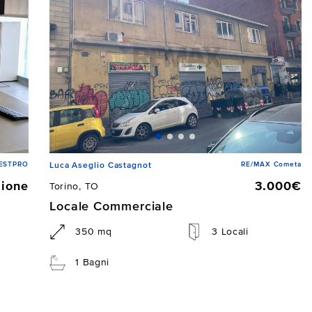
 ESTPRO
RE/MAX Cometa
Luca Aseglio Castagnot
zione
3.000€
Torino, TO
Locale Commerciale
350 mq
3 Locali
1 Bagni