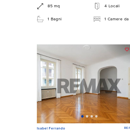
85 mq
4 Locali
1 Bagni
1 Camere da 
RE
Isabel Ferrando