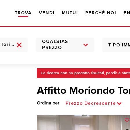
TROVA
VENDI
MUTUI
PERCHÉ NOI
EN
QUALSIASI
TIPO IM
PREZZO
La ricerca non ha prodotto risultati, perciò è stat
Affitto Moriondo To
Ordina per
Prezzo Decrescente