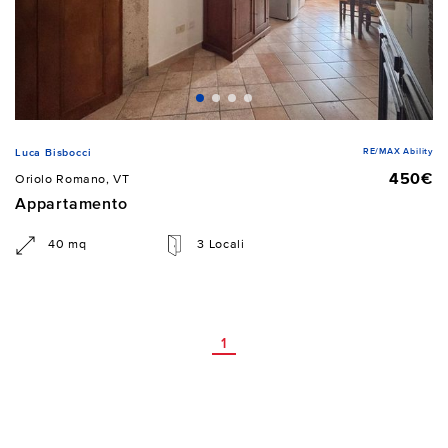
RE/MAX Ability
Luca Bisbocci
450€
Oriolo Romano, VT
Appartamento
40 mq
3 Locali
1