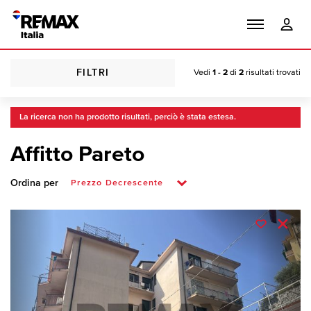
FILTRI
Vedi
1 - 2
di
2
risultati trovati
La ricerca non ha prodotto risultati, perciò è stata estesa.
Affitto Pareto
Ordina per