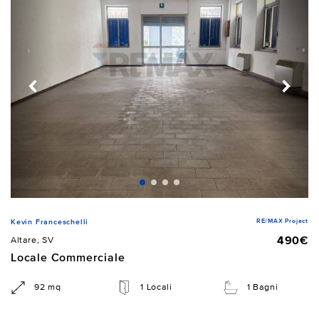
RE/MAX Project
Kevin Franceschelli
490€
Altare, SV
Locale Commerciale
92 mq
1 Locali
1 Bagni