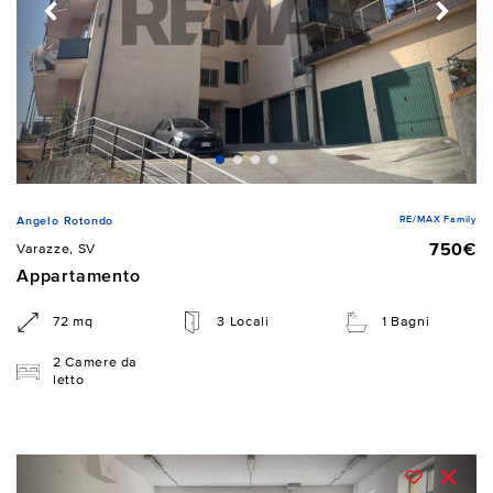
RE/MAX Family
Angelo Rotondo
750€
Varazze, SV
Appartamento
72 mq
3 Locali
1 Bagni
2 Camere da
letto