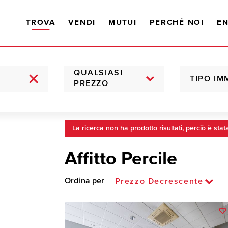
TROVA
VENDI
MUTUI
PERCHÉ NOI
EN
QUALSIASI
TIPO IM
PREZZO
La ricerca non ha prodotto risultati, perciò è stat
Affitto Percile
Ordina per
Prezzo Decrescente