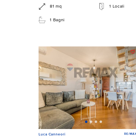
81 mq
1 Locali
1 Bagni
RE/MAX
Luca Canneori