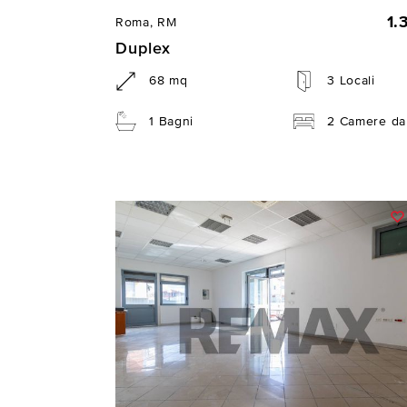
1.
Roma, RM
Duplex
68 mq
3 Locali
1 Bagni
2 Camere da 