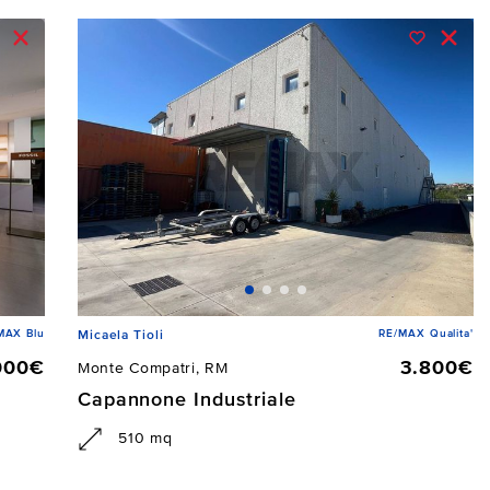
MAX Blu
RE/MAX Qualita'
Micaela Tioli
000€
3.800€
Monte Compatri, RM
Capannone Industriale
510 mq