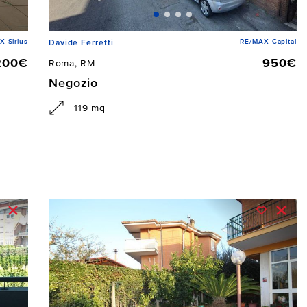
X Sirius
RE/MAX Capital
Davide Ferretti
200€
950€
Roma, RM
Negozio
119 mq