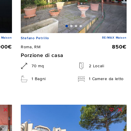
 Maison
RE/MAX Maison
Stefano Petrillo
900€
850€
Roma, RM
Porzione di casa
70 mq
2 Locali
1 Bagni
1 Camere da letto