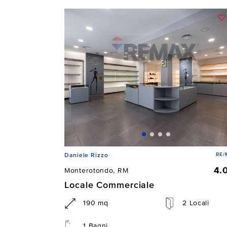
RE/
Daniele Rizzo
4.
Monterotondo, RM
Locale Commerciale
190 mq
2 Locali
1 Bagni