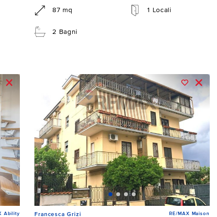
87 mq
1 Locali
2 Bagni
 Ability
RE/MAX Maison
Francesca Grizi