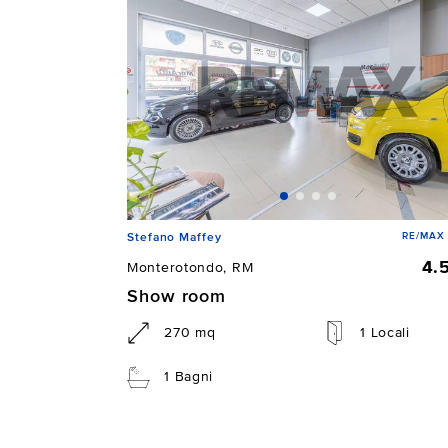
RE/MAX 
Stefano Maffey
4.
Monterotondo, RM
Show room
270 mq
1 Locali
1 Bagni