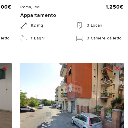
300€
1.250€
Roma, RM
Appartamento
92 mq
3 Locali
letto
1 Bagni
3 Camere da letto