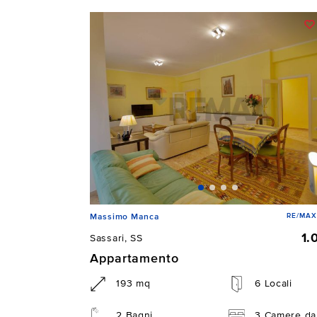
RE/MAX 
Massimo Manca
1.
Sassari, SS
Appartamento
193 mq
6 Locali
2 Bagni
3 Camere da 