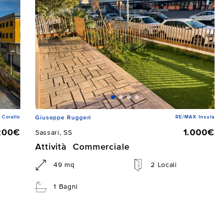
Corallo
RE/MAX Insula
Giuseppe Ruggeri
200€
1.000€
Sassari, SS
Attività Commerciale
49 mq
2 Locali
1 Bagni