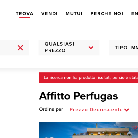
TROVA
VENDI
MUTUI
PERCHÉ NOI
EN
QUALSIASI
TIPO IM
PREZZO
La ricerca non ha prodotto risultati, perciò è stat
Affitto Perfugas
Ordina per
Prezzo Decrescente