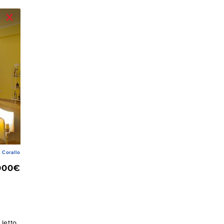
Corallo
000€
letto