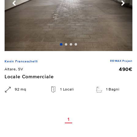
RE/MAX Project
Kevin Franceschelli
490€
Altare, SV
Locale Commerciale
92 mq
1 Locali
1 Bagni
1