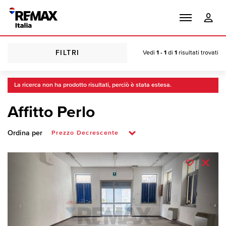
FILTRI
Vedi
1 - 1
di
1
risultati trovati
La ricerca non ha prodotto risultati, perciò è stata estesa.
Affitto Perlo
Ordina per