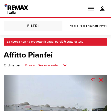
FILTRI
Vedi
1 - 1
di
1
risultati trovati
La ricerca non ha prodotto risultati, perciò è stata estesa.
Affitto Pianfei
Ordina per