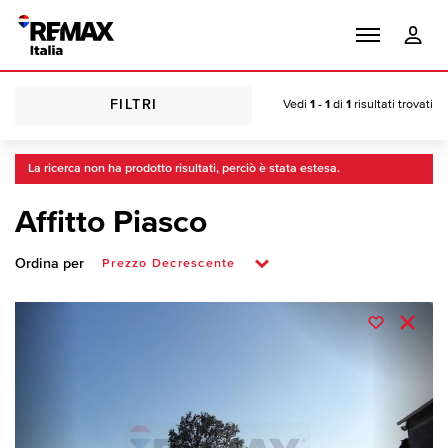
FILTRI
Vedi
1 - 1
di
1
risultati trovati
La ricerca non ha prodotto risultati, perciò è stata estesa.
Affitto Piasco
Ordina per