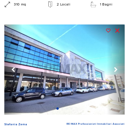
310 mq
2 Locali
1 Bagni
RE/MAX Professionisti Immobiliari Associati
Stefania Zema