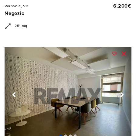
6.200€
Verbania, VB
Negozio
251 mq