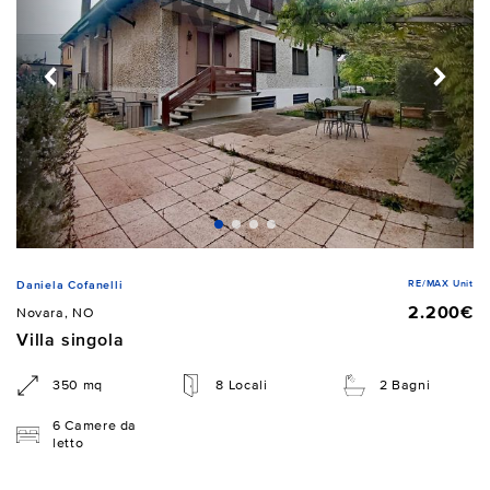
RE/MAX Unit
Daniela Cofanelli
2.200€
Novara, NO
Villa singola
350 mq
8 Locali
2 Bagni
6 Camere da
letto