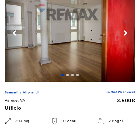
RE/MAX Platinum 23
Samantha Aliprandi
3.500€
Varese, VA
Ufficio
290 mq
9 Locali
2 Bagni