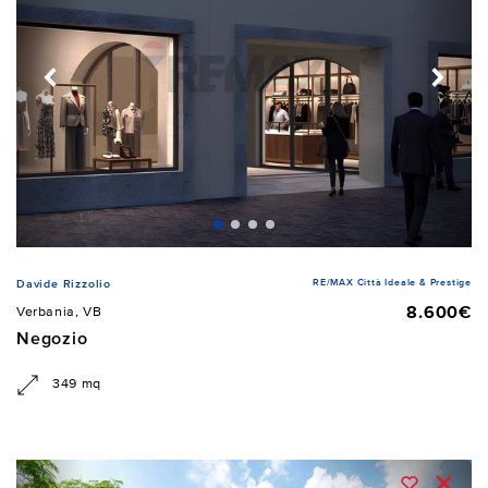
RE/MAX Città Ideale & Prestige
Davide Rizzolio
8.600€
Verbania, VB
Negozio
349 mq