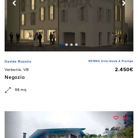
RE/MAX Città Ideale & Prestige
Davide Rizzolio
2.450€
Verbania, VB
Negozio
98 mq