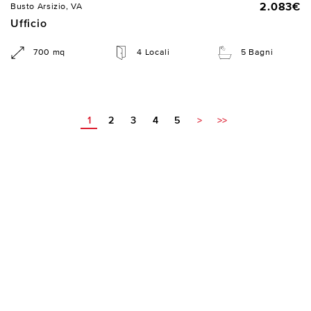
2.083€
Busto Arsizio, VA
Ufficio
700 mq
4 Locali
5 Bagni
1
2
3
4
5
>
>>