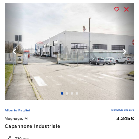
RE/MAX Class 5
Alberto Paglini
3.345€
Magnago, MI
Capannone Industriale
730 mq