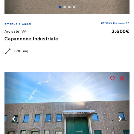
RE/MAX Platinum 23
Emanuele Cadei
2.600€
Arcisate, VA
Capannone Industriale
600 mq