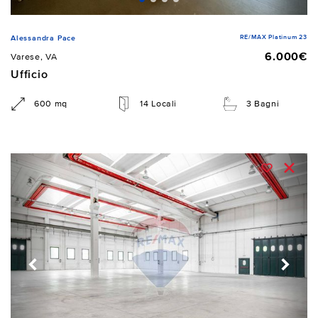
RE/MAX Platinum 23
Alessandra Pace
6.000€
Varese, VA
Ufficio
600 mq
14 Locali
3 Bagni