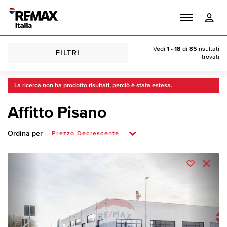
Vedi
1 - 18
di
85
risultati
FILTRI
trovati
La ricerca non ha prodotto risultati, perciò è stata estesa.
Affitto Pisano
Ordina per