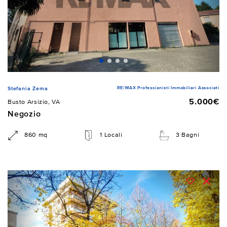
RE/MAX Professionisti Immobiliari Associati
Stefania Zema
5.000€
Busto Arsizio, VA
Negozio
860 mq
1 Locali
3 Bagni