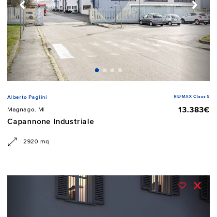
RE/MAX Class 5
Alberto Paglini
13.383€
Magnago, MI
Capannone Industriale
2920 mq