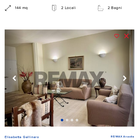
144 mq
2 Locali
2 Bagni
RE/MAX Arcadia
Elisabetta Gallinaro