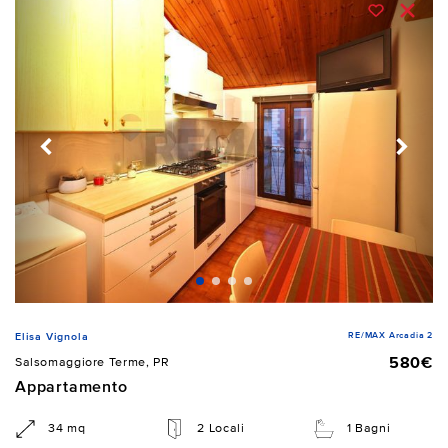
RE/MAX Arcadia 2
Elisa Vignola
580€
Salsomaggiore Terme, PR
Appartamento
34 mq
2 Locali
1 Bagni