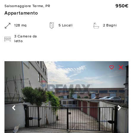
950€
Salsomaggiore Terme, PR
Appartamento
128 mq
5 Locali
2 Bagni
3 Camere da
letto