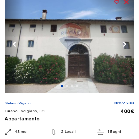
RE/MAX Class
Stefano Vigano'
400€
Turano Lodigiano, LO
Appartamento
48 mq
2 Locali
1 Bagni