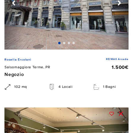
RE/MAX Arcadia
Rosella Ercolani
1.500€
Salsomaggiore Terme, PR
Negozio
102 mq
4 Locali
1 Bagni