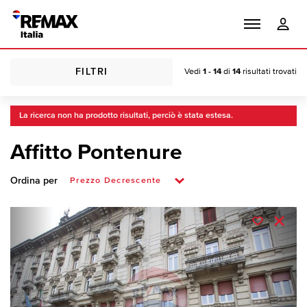
FILTRI
Vedi
1 - 14
di
14
risultati trovati
La ricerca non ha prodotto risultati, perciò è stata estesa.
Affitto Pontenure
Ordina per