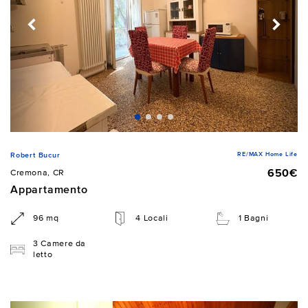
RE/MAX Home Life
Robert Bucur
650€
Cremona, CR
Appartamento
96 mq
4 Locali
1 Bagni
3 Camere da
letto