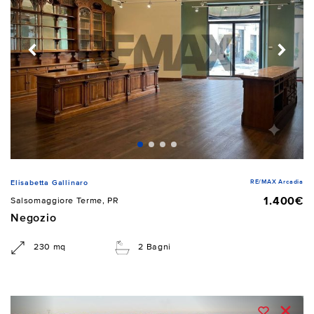
RE/MAX Arcadia
Elisabetta Gallinaro
1.400€
Salsomaggiore Terme, PR
Negozio
230 mq
2 Bagni