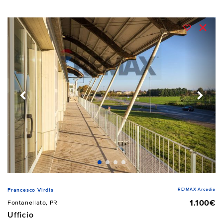
RE/MAX Arcadia
Francesco Virdis
1.100€
Fontanellato, PR
Ufficio