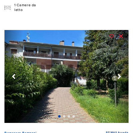
1 Camere da
letto
RE/MAX Arcadia
Francesco Ramponi