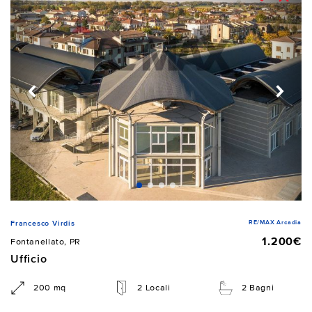
RE/MAX Arcadia
Francesco Virdis
1.200€
Fontanellato, PR
Ufficio
200 mq
2 Locali
2 Bagni