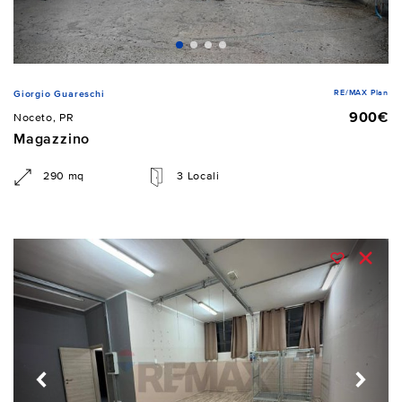
RE/MAX Plan
Giorgio Guareschi
900€
Noceto, PR
Magazzino
290 mq
3 Locali