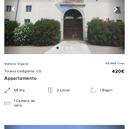
RE/MAX Class
Stefano Vigano'
420€
Turano Lodigiano, LO
Appartamento
58 mq
2 Locali
1 Bagni
1 Camere da
letto