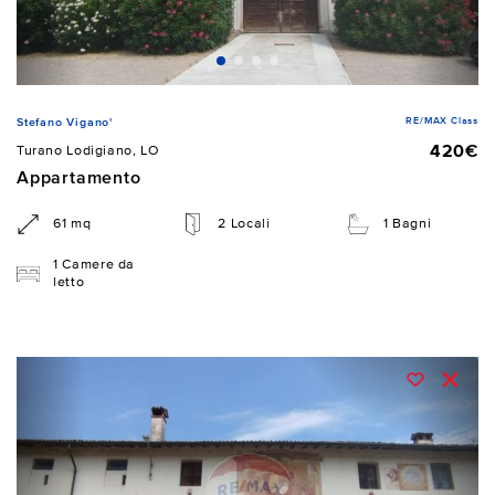
RE/MAX Class
Stefano Vigano'
420€
Turano Lodigiano, LO
Appartamento
61 mq
2 Locali
1 Bagni
1 Camere da
letto