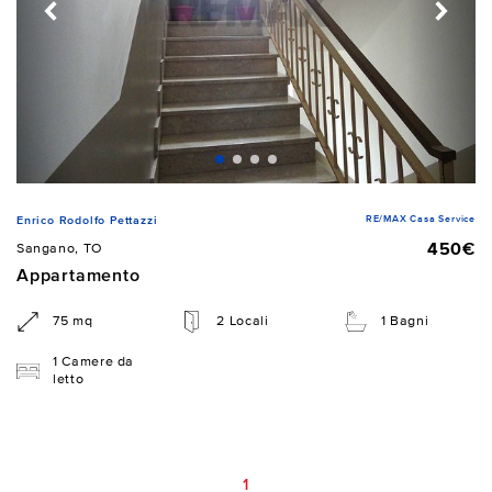
RE/MAX Casa Service
Enrico Rodolfo Pettazzi
450€
Sangano, TO
Appartamento
75 mq
2 Locali
1 Bagni
1 Camere da
letto
1