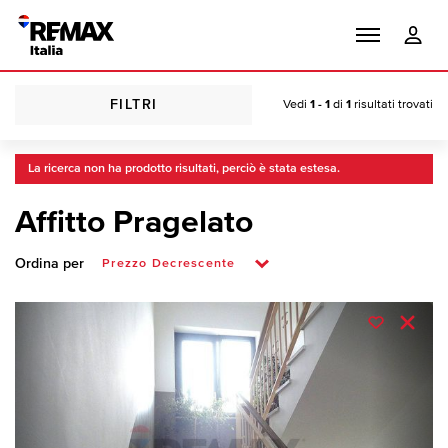
FILTRI
Vedi
1 - 1
di
1
risultati trovati
La ricerca non ha prodotto risultati, perciò è stata estesa.
Affitto Pragelato
Ordina per