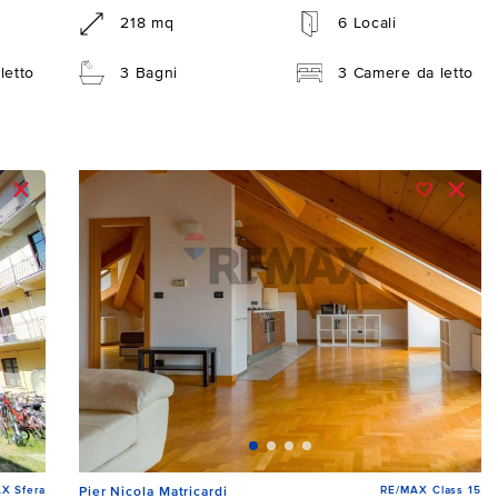
218 mq
6 Locali
letto
3 Bagni
3 Camere da letto
X Sfera
RE/MAX Class 15
Pier Nicola Matricardi