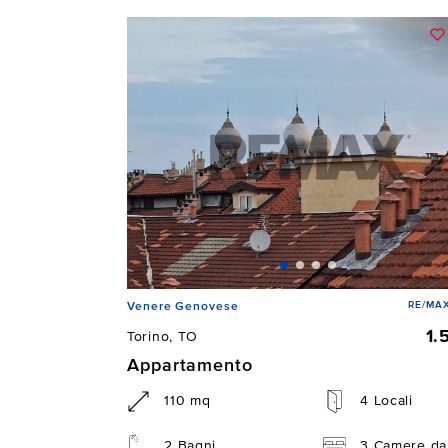
RE/MAX
Venere Genovese
1.
Torino, TO
Appartamento
110 mq
4 Locali
2 Bagni
3 Camere da 