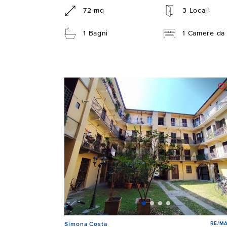
72 mq
3 Locali
1 Bagni
1 Camere da 
RE/MA
Simona Costa