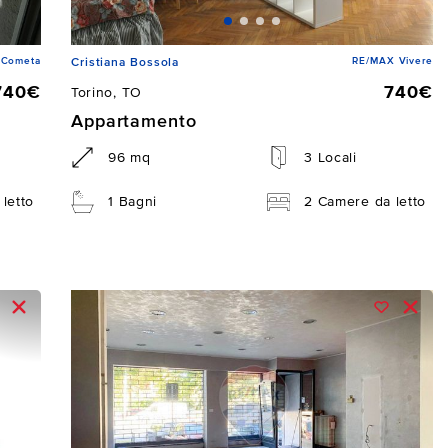
 Cometa
RE/MAX Vivere
Cristiana Bossola
740€
740€
Torino, TO
Appartamento
96 mq
3 Locali
letto
1 Bagni
2 Camere da letto