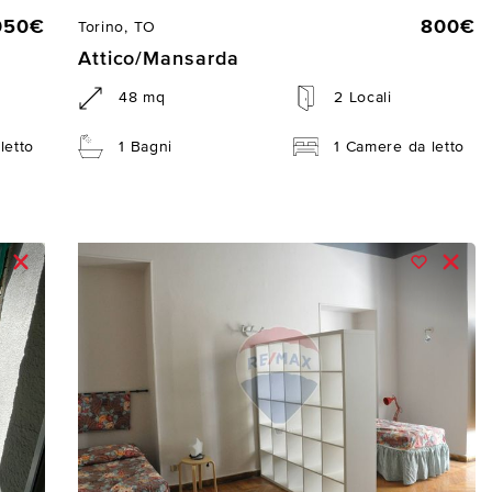
050€
800€
Torino, TO
Attico/Mansarda
48 mq
2 Locali
letto
1 Bagni
1 Camere da letto