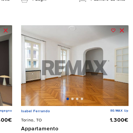
Ingegno
RE/MAX Up
Isabel Ferrando
400€
1.300€
Torino, TO
Appartamento