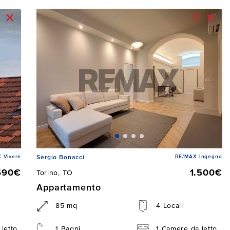
 Vivere
RE/MAX Ingegno
Sergio Bonacci
590€
1.500€
Torino, TO
Appartamento
85 mq
4 Locali
letto
1 Bagni
1 Camere da letto