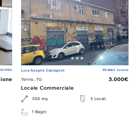
 ESTPRO
RE/MAX Cometa
Luca Aseglio Castagnot
zione
3.000€
Torino, TO
Locale Commerciale
350 mq
3 Locali
1 Bagni