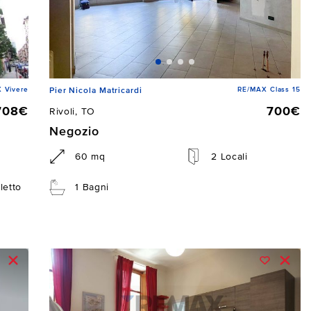
 Vivere
RE/MAX Class 15
Pier Nicola Matricardi
708€
700€
Rivoli, TO
Negozio
60 mq
2 Locali
letto
1 Bagni