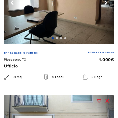
RE/MAX Casa Service
Enrico Rodolfo Pettazzi
1.000€
Piossasco, TO
Ufficio
91 mq
4 Locali
2 Bagni