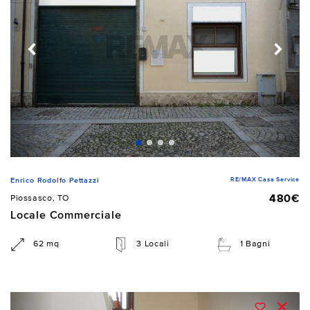
RE/MAX Casa Service
Enrico Rodolfo Pettazzi
480€
Piossasco, TO
Locale Commerciale
62 mq
3 Locali
1 Bagni