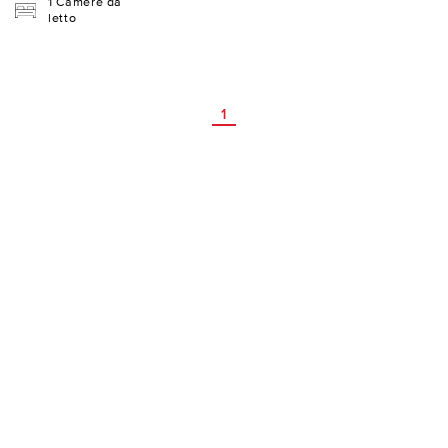
1 Camere da
letto
1