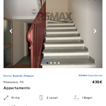
RE/MAX Casa Service
Enrico Rodolfo Pettazzi
435€
Piossasco, TO
Appartamento
51 mq
2 Locali
1 Bagni