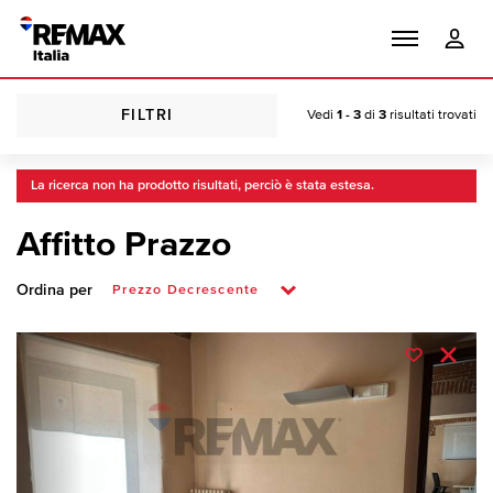
FILTRI
Vedi
1 - 3
di
3
risultati trovati
La ricerca non ha prodotto risultati, perciò è stata estesa.
Affitto Prazzo
Ordina per