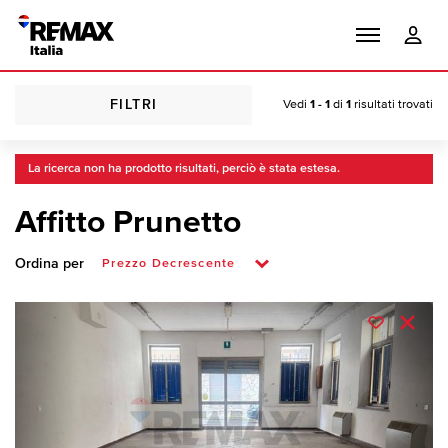
FILTRI
Vedi
1 - 1
di
1
risultati trovati
La ricerca non ha prodotto risultati, perciò è stata estesa.
Affitto Prunetto
Ordina per