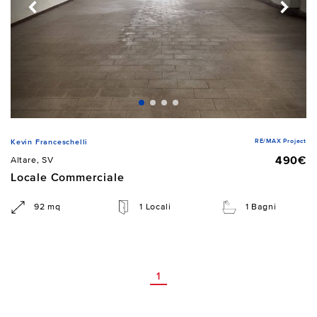
RE/MAX Project
Kevin Franceschelli
490€
Altare, SV
Locale Commerciale
92 mq
1 Locali
1 Bagni
1