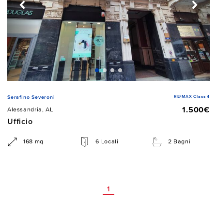
RE/MAX Class 4
Serafino Severoni
1.500€
Alessandria, AL
Ufficio
168 mq
6 Locali
2 Bagni
1