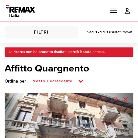
FILTRI
Vedi
1 - 1
di
1
risultati trovati
La ricerca non ha prodotto risultati, perciò è stata estesa.
Affitto Quargnento
Ordina per