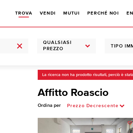
TROVA
VENDI
MUTUI
PERCHÉ NOI
EN
QUALSIASI
TIPO IM
PREZZO
La ricerca non ha prodotto risultati, perciò è stat
Affitto Roascio
Ordina per
Prezzo Decrescente