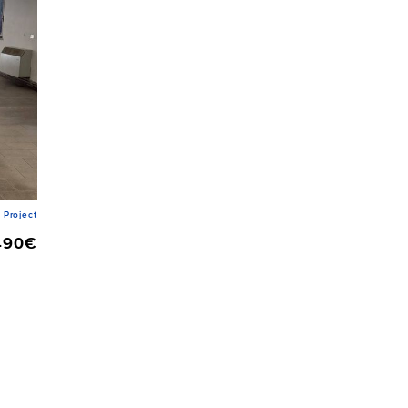
Project
490€