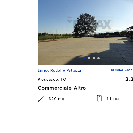
RE/MAX Casa 
Enrico Rodolfo Pettazzi
2.
Piossasco, TO
Commerciale Altro
320 mq
1 Locali