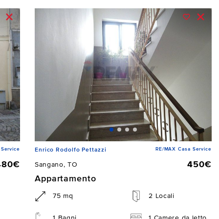
Service
RE/MAX Casa Service
Enrico Rodolfo Pettazzi
480€
450€
Sangano, TO
Appartamento
75 mq
2 Locali
1 Bagni
1 Camere da letto