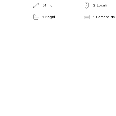
51 mq
2 Locali
1 Bagni
1 Camere da 