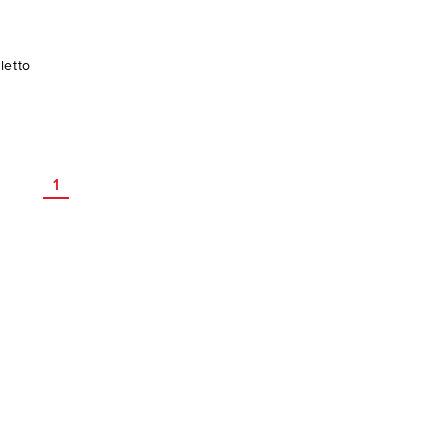
letto
1