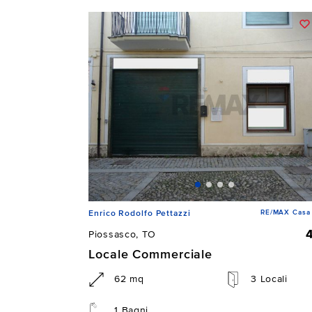
RE/MAX Casa 
Enrico Rodolfo Pettazzi
Piossasco, TO
Locale Commerciale
62 mq
3 Locali
1 Bagni