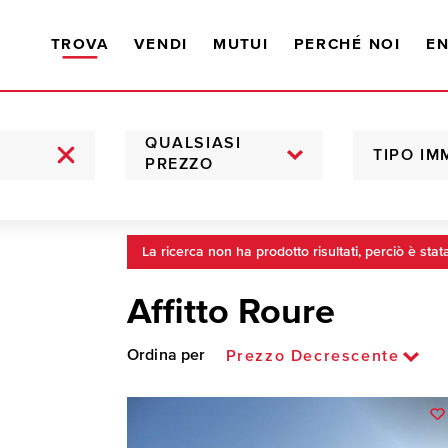
TROVA
VENDI
MUTUI
PERCHÉ NOI
EN
QUALSIASI
TIPO IM
PREZZO
La ricerca non ha prodotto risultati, perciò è stat
Affitto Roure
Ordina per
Prezzo Decrescente