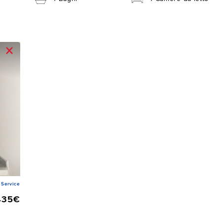
Service
435€