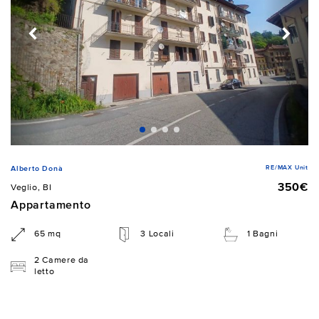
RE/MAX Unit
Alberto Donà
350€
Veglio, BI
Appartamento
65 mq
3 Locali
1 Bagni
2 Camere da
letto