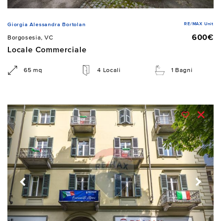
RE/MAX Unit
Giorgia Alessandra Bortolan
600€
Borgosesia, VC
Locale Commerciale
65 mq
4 Locali
1 Bagni