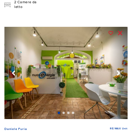
2 Camere da
letto
RE/MAX Unit
Daniele Furia