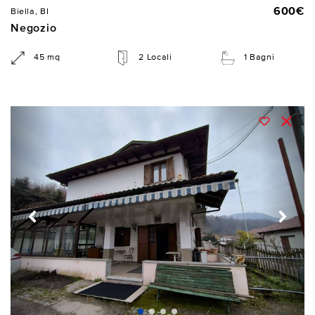
600€
Biella, BI
Negozio
45 mq
2 Locali
1 Bagni