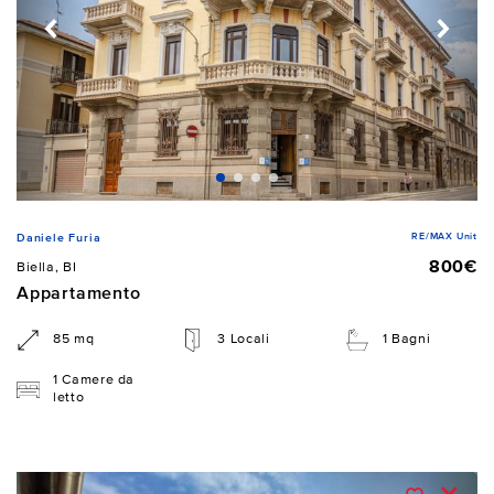
RE/MAX Unit
Daniele Furia
800€
Biella, BI
Appartamento
85 mq
3 Locali
1 Bagni
1 Camere da
letto