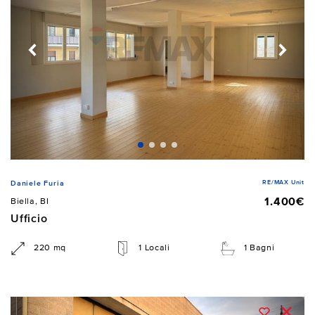
RE/MAX Unit
Daniele Furia
1.400€
Biella, BI
Ufficio
220 mq
1 Locali
1 Bagni