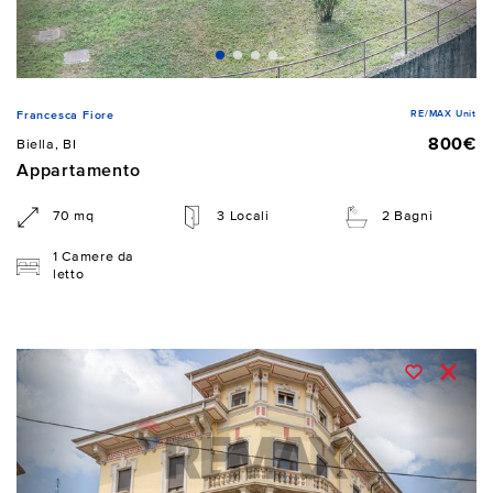
RE/MAX Unit
Francesca Fiore
800€
Biella, BI
Appartamento
70 mq
3 Locali
2 Bagni
1 Camere da
letto