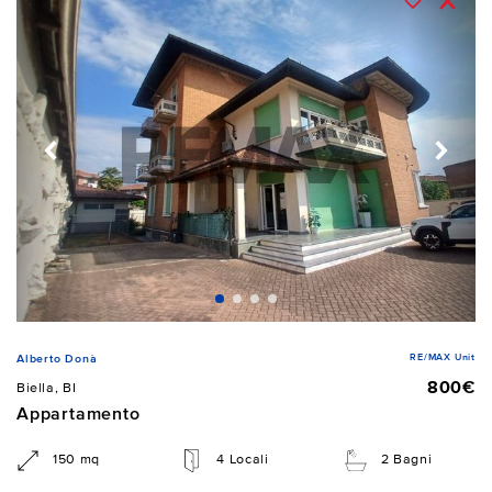
RE/MAX Unit
Alberto Donà
800€
Biella, BI
Appartamento
150 mq
4 Locali
2 Bagni