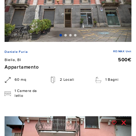
RE/MAX Unit
Daniele Furia
500€
Biella, BI
Appartamento
60 mq
2 Locali
1 Bagni
1 Camere da
letto