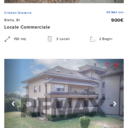
RE/MAX Unit
Cristian Giavarra
900€
Biella, BI
Locale Commerciale
150 mq
3 Locali
2 Bagni