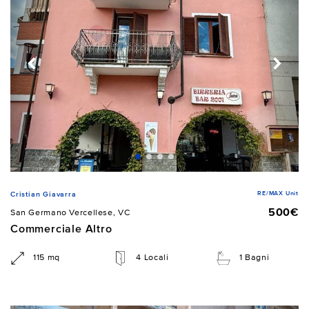
RE/MAX Unit
Cristian Giavarra
500€
San Germano Vercellese, VC
Commerciale Altro
115 mq
4 Locali
1 Bagni