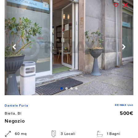
RE/MAX Unit
Daniele Furia
500€
Biella, BI
Negozio
60 mq
3 Locali
1 Bagni