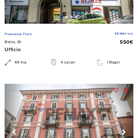
RE/MAX Unit
Francesca Fiore
550€
Biella, BI
Ufficio
65 mq
4 Locali
1 Bagni