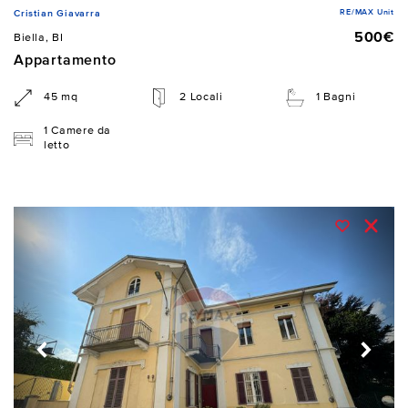
RE/MAX Unit
Cristian Giavarra
500€
Biella, BI
Appartamento
45 mq
2 Locali
1 Bagni
1 Camere da
letto