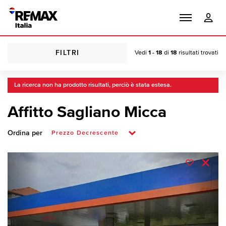
FILTRI
Vedi
1 - 18
di
18
risultati trovati
La ricerca non ha prodotto risultati, perciò è stata estesa.
Affitto Sagliano Micca
Ordina per