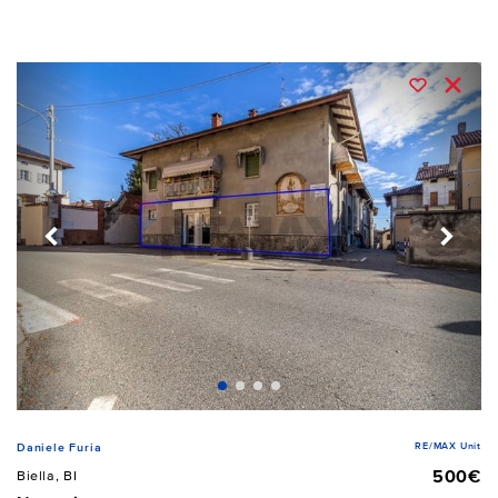
RE/MAX Unit
Daniele Furia
500€
Biella, BI