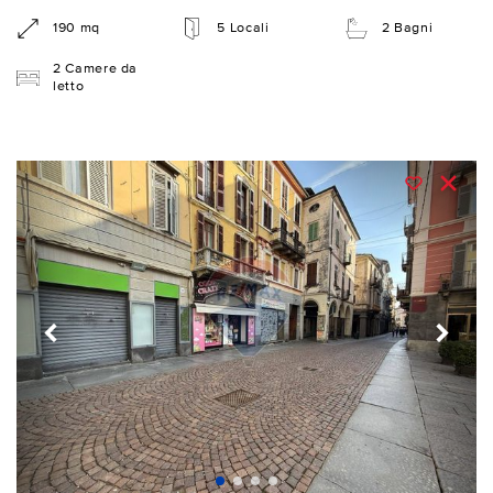
190 mq
5 Locali
2 Bagni
2 Camere da
letto