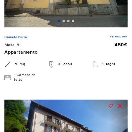
RE/MAX Unit
Daniele Furia
450€
Biella, BI
Appartamento
70 mq
3 Locali
1 Bagni
1 Camere da
letto