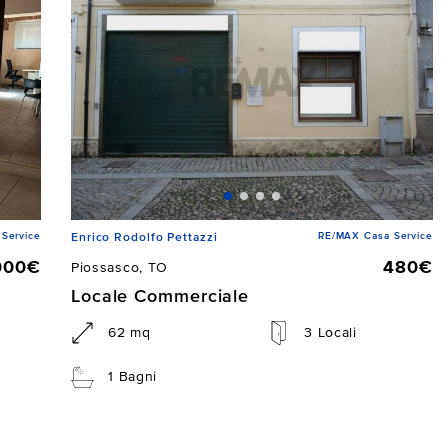
Service
RE/MAX Casa Service
Enrico Rodolfo Pettazzi
000€
480€
Piossasco, TO
Locale Commerciale
62 mq
3 Locali
1 Bagni