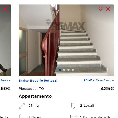
Service
RE/MAX Casa Service
Enrico Rodolfo Pettazzi
450€
435€
Piossasco, TO
Appartamento
51 mq
2 Locali
letto
1 Bagni
1 Camere da letto