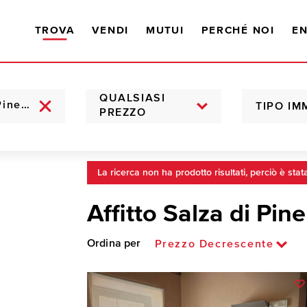
TROVA
VENDI
MUTUI
PERCHÉ NOI
EN
QUALSIASI
TIPO IM
PREZZO
La ricerca non ha prodotto risultati, perciò è stat
Affitto Salza di Pin
Ordina per
Prezzo Decrescente