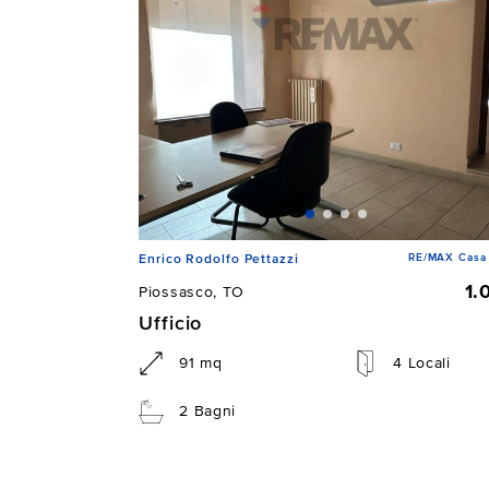
RE/MAX Casa 
Enrico Rodolfo Pettazzi
1.
Piossasco, TO
Ufficio
91 mq
4 Locali
2 Bagni