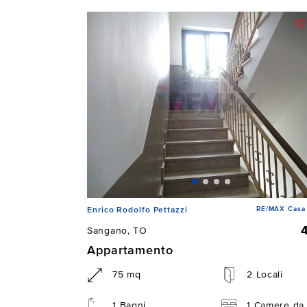
RE/MAX Casa 
Enrico Rodolfo Pettazzi
Sangano, TO
Appartamento
75 mq
2 Locali
1 Bagni
1 Camere da 