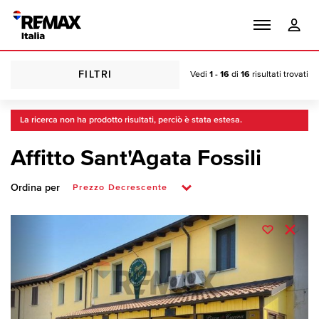
FILTRI
Vedi
1 - 16
di
16
risultati trovati
La ricerca non ha prodotto risultati, perciò è stata estesa.
Affitto Sant'Agata Fossili
Ordina per