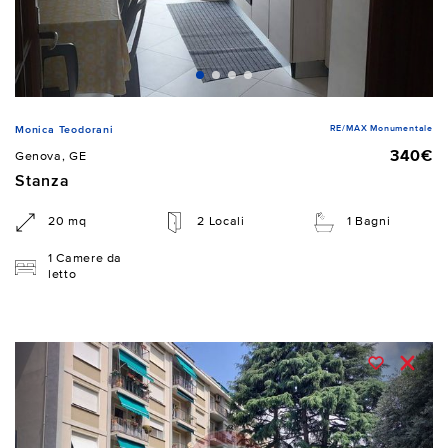
RE/MAX Monumentale
Monica Teodorani
340€
Genova, GE
Stanza
20 mq
2 Locali
1 Bagni
1 Camere da
letto