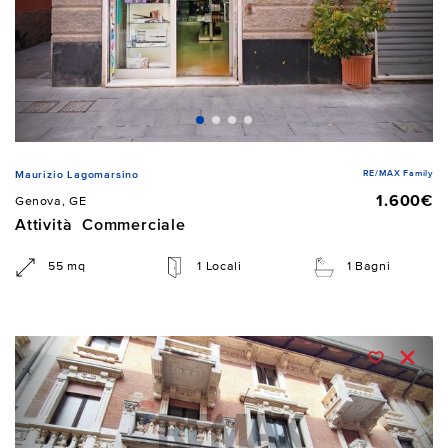
RE/MAX Family
Maurizio Lagomarsino
1.600€
Genova, GE
Attività Commerciale
55 mq
1 Locali
1 Bagni