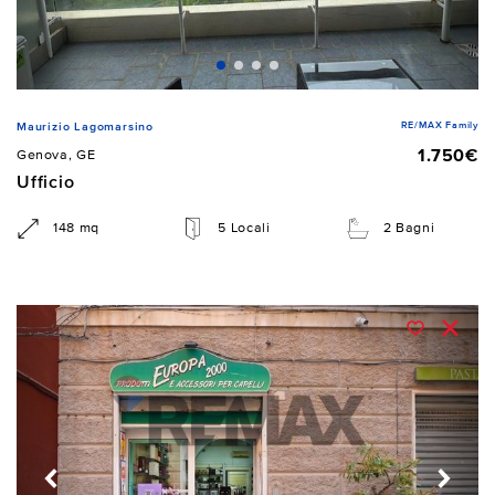
RE/MAX Family
Maurizio Lagomarsino
1.750€
Genova, GE
Ufficio
148 mq
5 Locali
2 Bagni