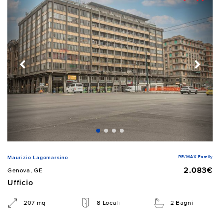
RE/MAX Family
Maurizio Lagomarsino
2.083€
Genova, GE
Ufficio
207 mq
8 Locali
2 Bagni