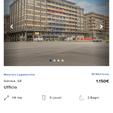
RE/MAX Family
Maurizio Lagomarsino
1.150€
Genova, GE
Ufficio
114 mq
5 Locali
2 Bagni