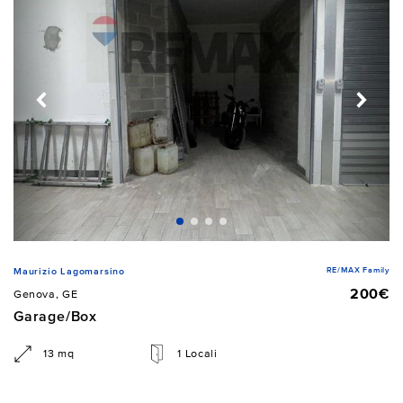
RE/MAX Family
Maurizio Lagomarsino
200€
Genova, GE
Garage/Box
13 mq
1 Locali