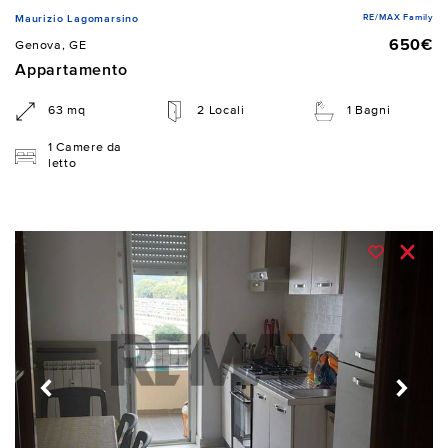
RE/MAX Family
Maurizio Lagomarsino
650€
Genova, GE
Appartamento
63 mq
2 Locali
1 Bagni
1 Camere da
letto