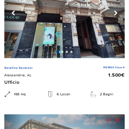
RE/MAX Class 4
Serafino Severoni
1.500€
Alessandria, AL
Ufficio
168 mq
6 Locali
2 Bagni