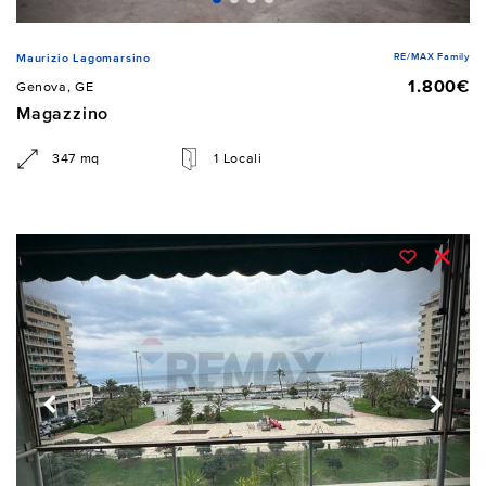
RE/MAX Family
Maurizio Lagomarsino
1.800€
Genova, GE
Magazzino
347 mq
1 Locali