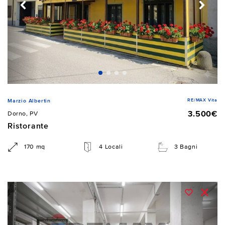
RE/MAX Vita
Marzio Albertin
3.500€
Dorno, PV
Ristorante
170 mq
4 Locali
3 Bagni