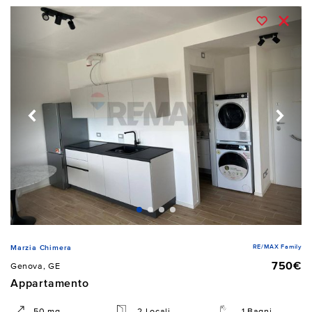
RE/MAX Family
Marzia Chimera
750€
Genova, GE
Appartamento
50 mq
2 Locali
1 Bagni