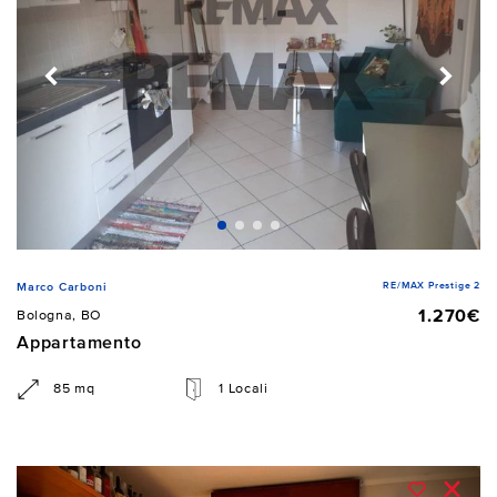
RE/MAX Prestige 2
Marco Carboni
1.270€
Bologna, BO
Appartamento
85 mq
1 Locali