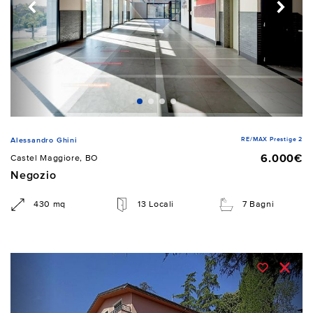
RE/MAX Prestige 2
Alessandro Ghini
6.000€
Castel Maggiore, BO
Negozio
430 mq
13 Locali
7 Bagni