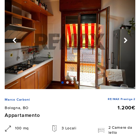
RE/MAX Prestige 2
Marco Carboni
1.200€
Bologna, BO
Appartamento
2 Camere da
100 mq
3 Locali
letto