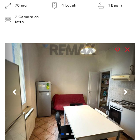
70 mq
4 Locali
1 Bagni
2 Camere da
letto