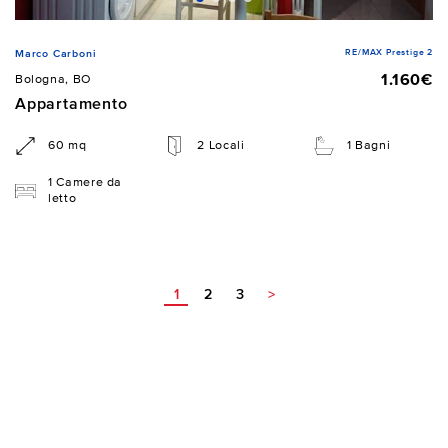
RE/MAX Prestige 2
Marco Carboni
1.160€
Bologna, BO
Appartamento
60 mq
2 Locali
1 Bagni
1 Camere da
letto
1
2
3
>