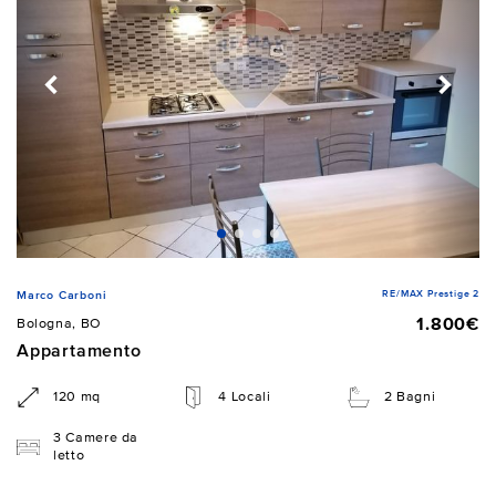
RE/MAX Prestige 2
Marco Carboni
1.800€
Bologna, BO
Appartamento
120 mq
4 Locali
2 Bagni
3 Camere da
letto