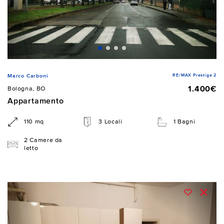
RE/MAX Prestige 2
Marco Carboni
1.400€
Bologna, BO
Appartamento
110 mq
3 Locali
1 Bagni
2 Camere da
letto