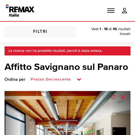
Vedi
1 - 18
di
45
risultati
FILTRI
trovati
La ricerca non ha prodotto risultati, perciò è stata estesa.
Affitto Savignano sul Panaro
Ordina per