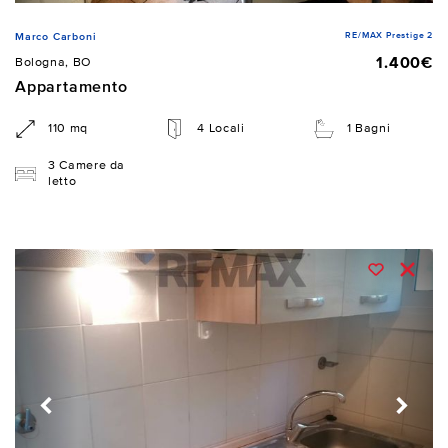
RE/MAX Prestige 2
Marco Carboni
1.400€
Bologna, BO
Appartamento
110 mq
4 Locali
1 Bagni
3 Camere da
letto