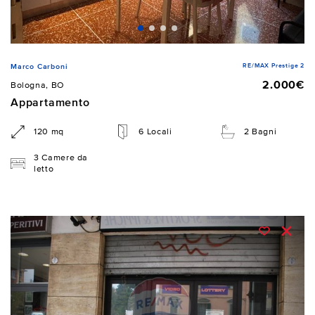
RE/MAX Prestige 2
Marco Carboni
2.000€
Bologna, BO
Appartamento
120 mq
6 Locali
2 Bagni
3 Camere da
letto