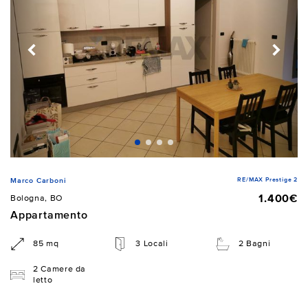
RE/MAX Prestige 2
Marco Carboni
1.400€
Bologna, BO
Appartamento
85 mq
3 Locali
2 Bagni
2 Camere da
letto