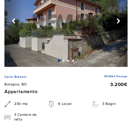
RE/MAX Prestige
Carlo Bolzoni
3.200€
Bologna, BO
Appartamento
230 mq
6 Locali
3 Bagni
3 Camere da
letto