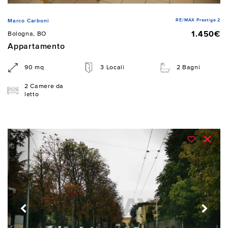
RE/MAX Prestige 2
Marco Carboni
1.450€
Bologna, BO
Appartamento
90 mq
3 Locali
2 Bagni
2 Camere da
letto