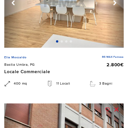
RE/MAX Famosa
Elia Moccaldo
2.800€
Bastia Umbra, PG
Locale Commerciale
400 mq
11 Locali
3 Bagni