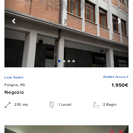
RE/MAX Famosa 3
Luca Sadini
1.950€
Foligno, PG
Negozio
230 mq
1 Locali
2 Bagni