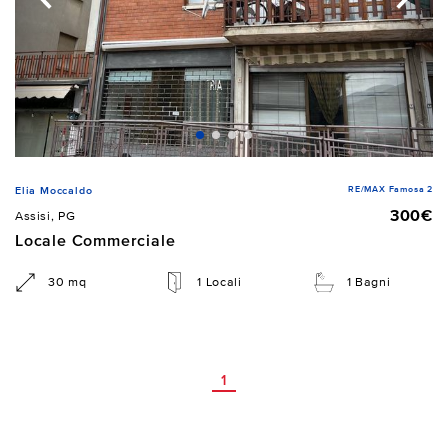
RE/MAX Famosa 2
Elia Moccaldo
300€
Assisi, PG
Locale Commerciale
30 mq
1 Locali
1 Bagni
1