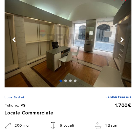
RE/MAX Famosa 3
Luca Sadini
1.700€
Foligno, PG
Locale Commerciale
200 mq
5 Locali
1 Bagni