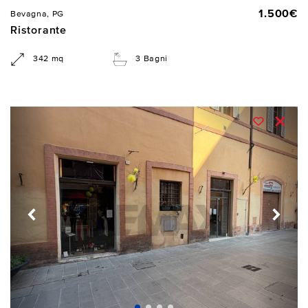
1.500€
Bevagna, PG
Ristorante
342 mq
3 Bagni