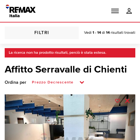
FILTRI
Vedi
1 - 14
di
14
risultati trovati
La ricerca non ha prodotto risultati, perciò è stata estesa.
Affitto Serravalle di Chienti
Ordina per