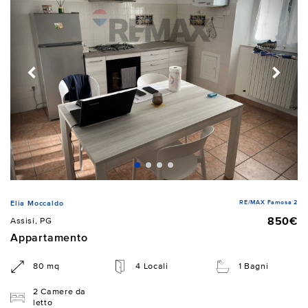
RE/MAX Famosa 2
Elia Moccaldo
850€
Assisi, PG
Appartamento
80 mq
4 Locali
1 Bagni
2 Camere da
letto