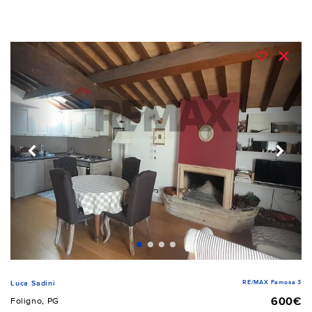
RE/MAX Famosa 3
Luca Sadini
600€
Foligno, PG