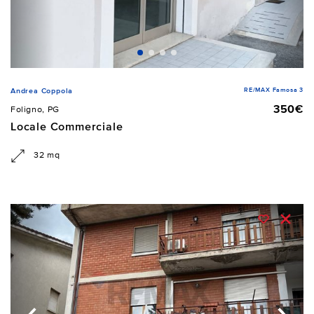
RE/MAX Famosa 3
Andrea Coppola
350€
Foligno, PG
Locale Commerciale
32 mq