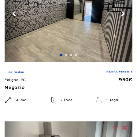
RE/MAX Famosa 3
Luca Sadini
950€
Foligno, PG
Negozio
50 mq
2 Locali
1 Bagni