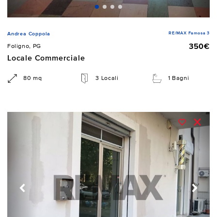
RE/MAX Famosa 3
Andrea Coppola
350€
Foligno, PG
Locale Commerciale
80 mq
3 Locali
1 Bagni