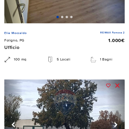
RE/MAX Famosa 2
Elia Moccaldo
1.000€
Foligno, PG
Ufficio
100 mq
5 Locali
1 Bagni