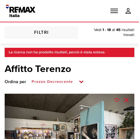
Vedi
1 - 18
di
45
risultati
FILTRI
trovati
La ricerca non ha prodotto risultati, perciò è stata estesa.
Affitto Terenzo
Ordina per