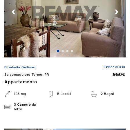
RE/MAX Arcadia
Elisabetta Gallinaro
950€
Salsomaggiore Terme, PR
Appartamento
128 mq
5 Locali
2 Bagni
3 Camere da
letto