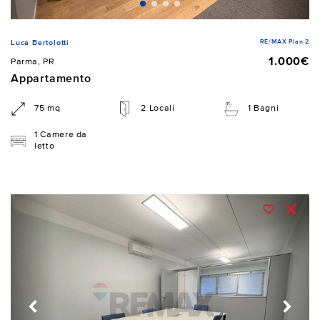
RE/MAX Plan 2
Luca Bertolotti
1.000€
Parma, PR
Appartamento
75 mq
2 Locali
1 Bagni
1 Camere da
letto