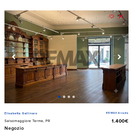
RE/MAX Arcadia
Elisabetta Gallinaro
1.400€
Salsomaggiore Terme, PR
Negozio