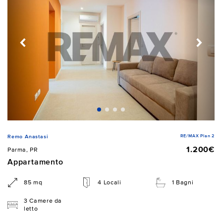
RE/MAX Plan 2
Remo Anastasi
1.200€
Parma, PR
Appartamento
85 mq
4 Locali
1 Bagni
3 Camere da
letto