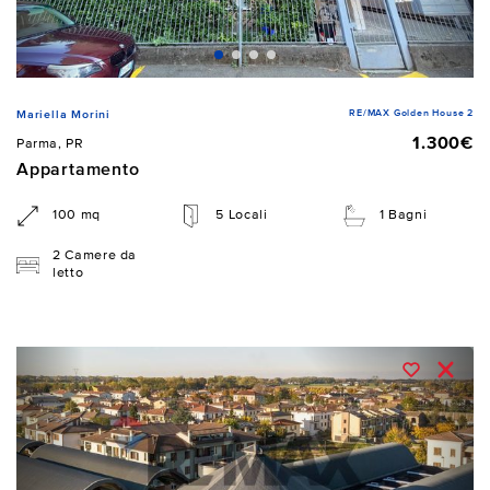
RE/MAX Golden House 2
Mariella Morini
1.300€
Parma, PR
Appartamento
100 mq
5 Locali
1 Bagni
2 Camere da
letto