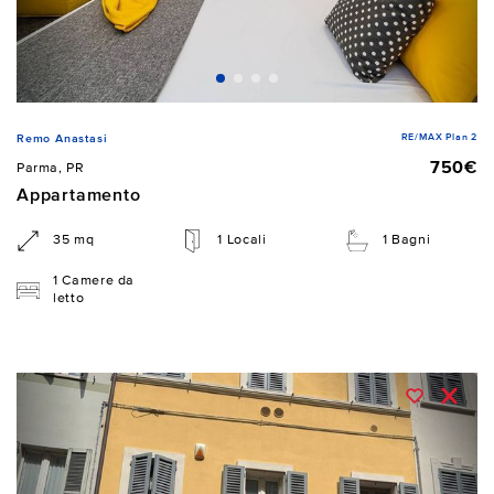
RE/MAX Plan 2
Remo Anastasi
750€
Parma, PR
Appartamento
35 mq
1 Locali
1 Bagni
1 Camere da
letto