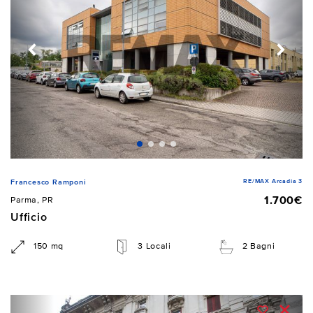
RE/MAX Arcadia 3
Francesco Ramponi
1.700€
Parma, PR
Ufficio
150 mq
3 Locali
2 Bagni