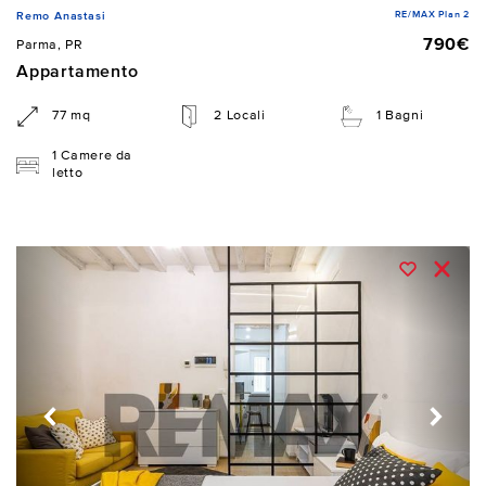
RE/MAX Plan 2
Remo Anastasi
790€
Parma, PR
Appartamento
77 mq
2 Locali
1 Bagni
1 Camere da
letto