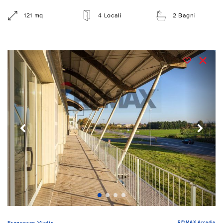
121 mq
4 Locali
2 Bagni
RE/MAX Arcadia
Francesco Virdis