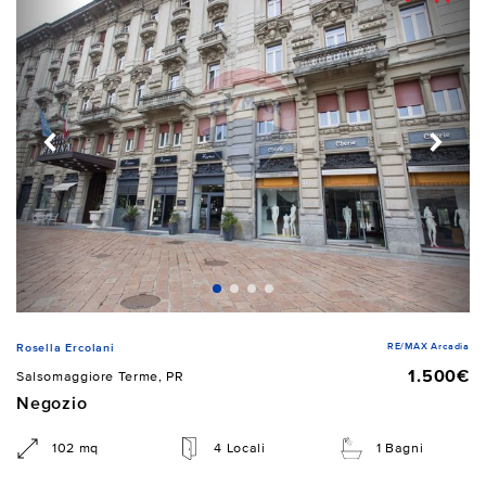
RE/MAX Arcadia
Rosella Ercolani
1.500€
Salsomaggiore Terme, PR
Negozio
102 mq
4 Locali
1 Bagni