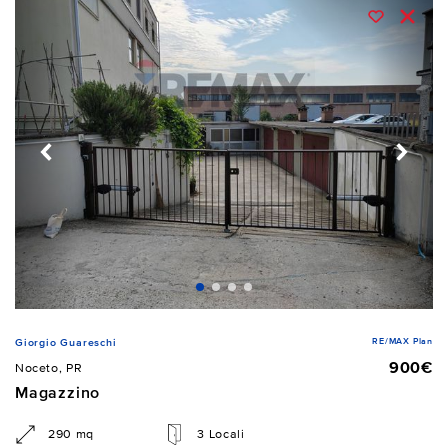
RE/MAX Plan
Giorgio Guareschi
900€
Noceto, PR
Magazzino
290 mq
3 Locali