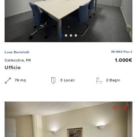
RE/MAX Plan 2
Luca Bertolotti
1.000€
Collecchio, PR
Ufficio
76 mq
3 Locali
2 Bagni