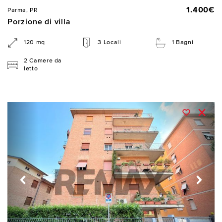
1.400€
Parma, PR
Porzione di villa
120 mq
3 Locali
1 Bagni
2 Camere da
letto