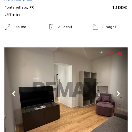
1.100€
Fontanellato, PR
Ufficio
144 mq
2 Locali
2 Bagni