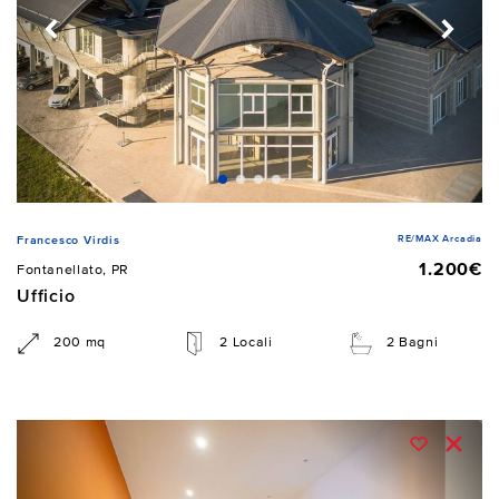
RE/MAX Arcadia
Francesco Virdis
1.200€
Fontanellato, PR
Ufficio
200 mq
2 Locali
2 Bagni