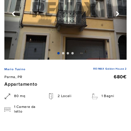
RE/MAX Golden House 2
Mario Tusino
680€
Parma, PR
Appartamento
80 mq
2 Locali
1 Bagni
1 Camere da
letto