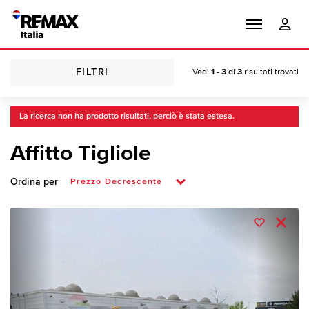
FILTRI
Vedi
1 - 3
di
3
risultati trovati
La ricerca non ha prodotto risultati, perciò è stata estesa.
Affitto Tigliole
Ordina per