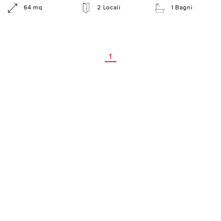
64 mq
2 Locali
1 Bagni
1