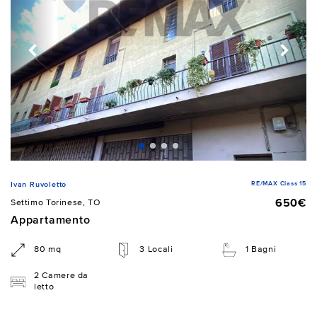
RE/MAX Class 15
Ivan Ruvoletto
650€
Settimo Torinese, TO
Appartamento
80 mq
3 Locali
1 Bagni
2 Camere da
letto