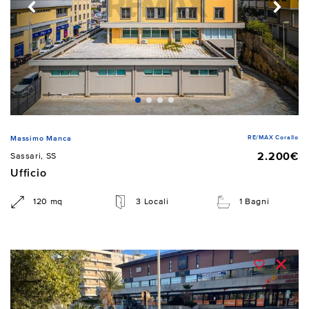
RE/MAX Corallo
Massimo Manca
2.200€
Sassari, SS
Ufficio
120 mq
3 Locali
1 Bagni