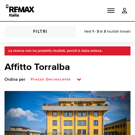
FILTRI
Vedi
1 - 3
di
3
risultati trovati
La ricerca non ha prodotto risultati, perciò è stata estesa.
Affitto Torralba
Ordina per