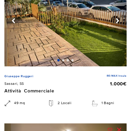
RE/MAX Insula
Giuseppe Ruggeri
1.000€
Sassari, SS
Attività Commerciale
49 mq
2 Locali
1 Bagni