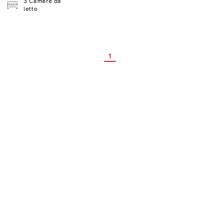
3 Camere da
letto
1