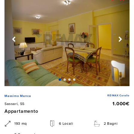
RE/MAX Corallo
Massimo Manca
1.000€
Sassari, SS
Appartamento
193 mq
6 Locali
2 Bagni