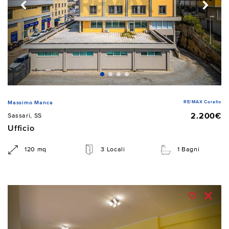
RE/MAX Corallo
Massimo Manca
2.200€
Sassari, SS
Ufficio
120 mq
3 Locali
1 Bagni