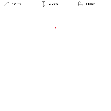
49 mq
2 Locali
1 Bagni
1