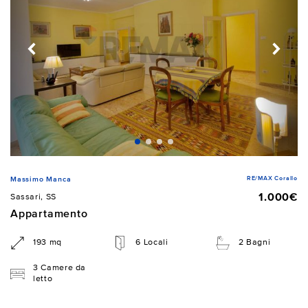
RE/MAX Corallo
Massimo Manca
1.000€
Sassari, SS
Appartamento
193 mq
6 Locali
2 Bagni
3 Camere da
letto