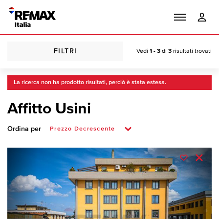
FILTRI
Vedi
1 - 3
di
3
risultati trovati
La ricerca non ha prodotto risultati, perciò è stata estesa.
Affitto Usini
Ordina per