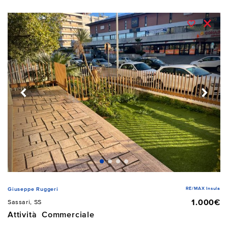
RE/MAX Insula
Giuseppe Ruggeri
1.000€
Sassari, SS
Attività Commerciale