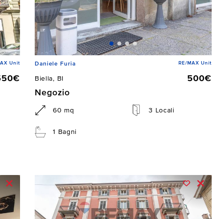
AX Unit
RE/MAX Unit
Daniele Furia
550€
500€
Biella, BI
Negozio
60 mq
3 Locali
1 Bagni