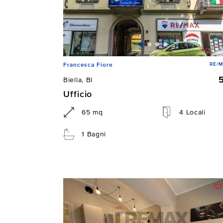
RE/M
Francesca Fiore
Biella, BI
Ufficio
65 mq
4 Locali
1 Bagni