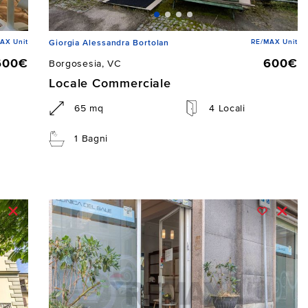
AX Unit
RE/MAX Unit
Giorgia Alessandra Bortolan
600€
600€
Borgosesia, VC
Locale Commerciale
65 mq
4 Locali
1 Bagni