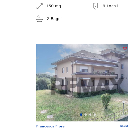
150 mq
3 Locali
2 Bagni
RE/M
Francesca Fiore