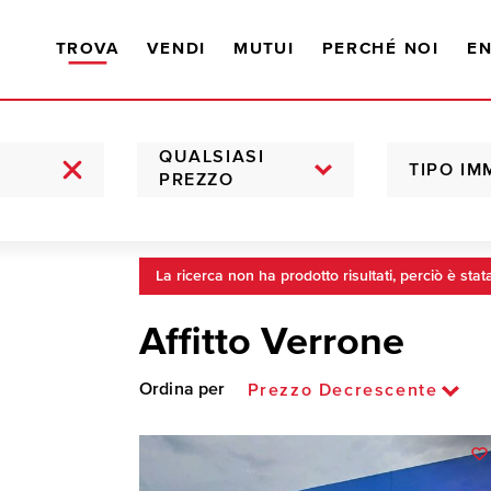
TROVA
VENDI
MUTUI
PERCHÉ NOI
EN
QUALSIASI
TIPO IM
PREZZO
La ricerca non ha prodotto risultati, perciò è stat
Affitto Verrone
Ordina per
Prezzo Decrescente