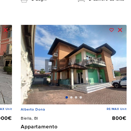
AX Unit
RE/MAX Unit
Alberto Donà
900€
800€
Biella, BI
Appartamento