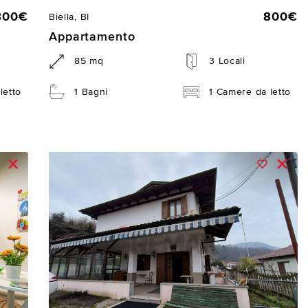
800€
800€
Biella, BI
Appartamento
85 mq
3 Locali
letto
1 Bagni
1 Camere da letto