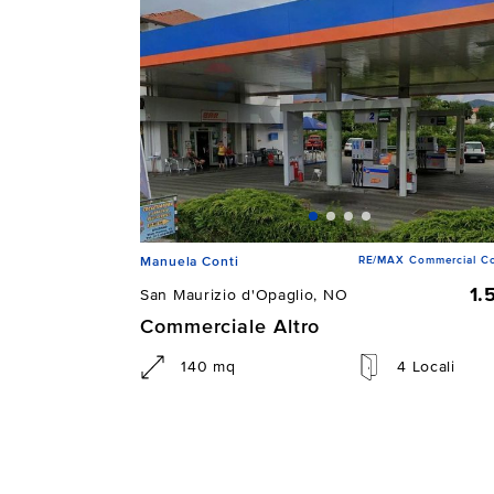
RE/MAX Commercial Co
Manuela Conti
1.
San Maurizio d'Opaglio, NO
Commerciale Altro
140 mq
4 Locali