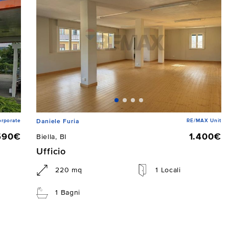
rporate
RE/MAX Unit
Daniele Furia
590€
1.400€
Biella, BI
Ufficio
220 mq
1 Locali
1 Bagni