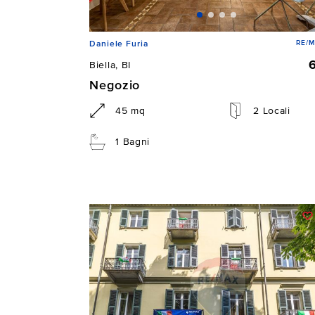
RE/M
Daniele Furia
Biella, BI
Negozio
45 mq
2 Locali
1 Bagni