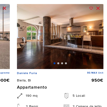
Supreme
RE/MAX Unit
Daniele Furia
000€
950€
Biella, BI
Appartamento
190 mq
5 Locali
2 Bagni
2 Camere da letto