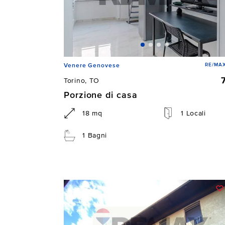
RE/MAX
Venere Genovese
Torino, TO
Porzione di casa
18 mq
1 Locali
1 Bagni