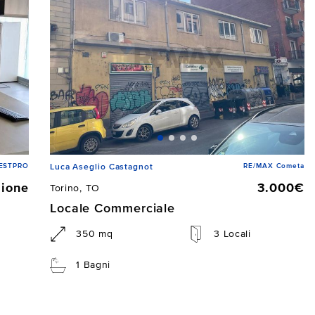
 ESTPRO
RE/MAX Cometa
Luca Aseglio Castagnot
zione
3.000€
Torino, TO
Locale Commerciale
350 mq
3 Locali
1 Bagni