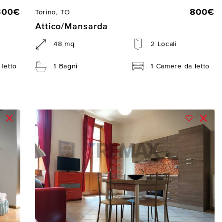
300€
800€
Torino, TO
Attico/Mansarda
48 mq
2 Locali
letto
1 Bagni
1 Camere da letto