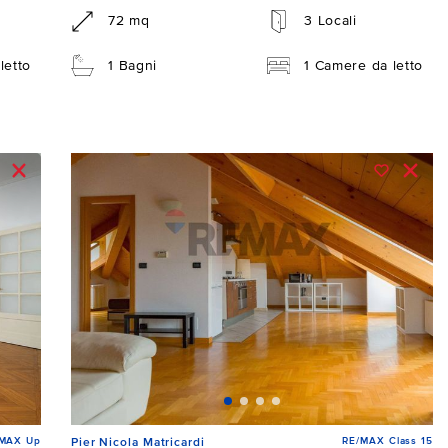
72 mq
3 Locali
letto
1 Bagni
1 Camere da letto
/MAX Up
RE/MAX Class 15
Pier Nicola Matricardi