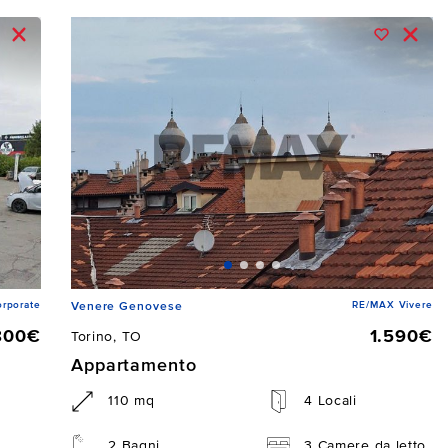
rporate
RE/MAX Vivere
Venere Genovese
800€
1.590€
Torino, TO
Appartamento
110 mq
4 Locali
2 Bagni
3 Camere da letto