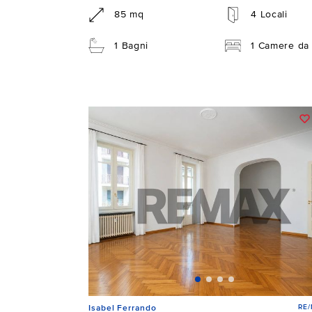
85 mq
4 Locali
1 Bagni
1 Camere da 
RE
Isabel Ferrando