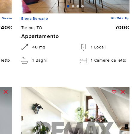
 Vivere
RE/MAX Up
Elena Bersano
740€
700€
Torino, TO
Appartamento
40 mq
1 Locali
letto
1 Bagni
1 Camere da letto