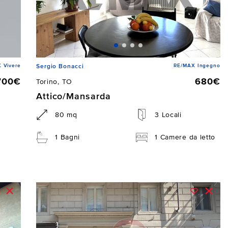
 Vivere
RE/MAX Ingegno
Sergio Bonacci
700€
680€
Torino, TO
Attico/Mansarda
80 mq
3 Locali
1 Bagni
1 Camere da letto