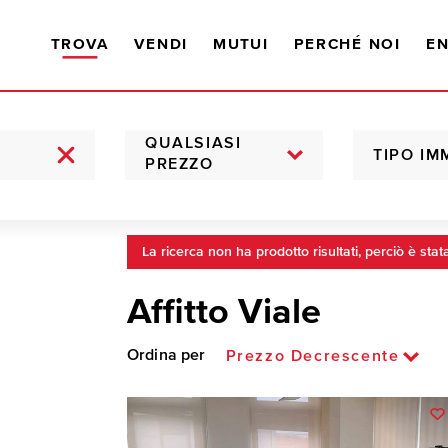
TROVA
VENDI
MUTUI
PERCHÉ NOI
EN
QUALSIASI
TIPO IM
PREZZO
La ricerca non ha prodotto risultati, perciò è stat
Affitto Viale
Ordina per
Prezzo Decrescente