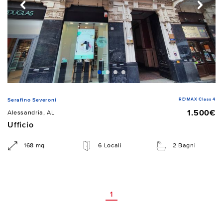
RE/MAX Class 4
Serafino Severoni
1.500€
Alessandria, AL
Ufficio
168 mq
6 Locali
2 Bagni
1