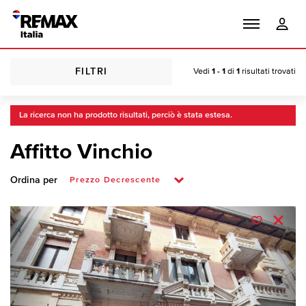
FILTRI
Vedi
1 - 1
di
1
risultati trovati
La ricerca non ha prodotto risultati, perciò è stata estesa.
Affitto Vinchio
Ordina per