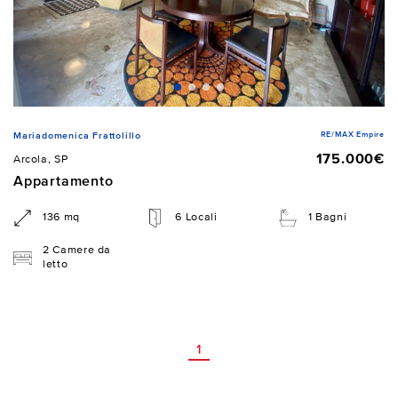
RE/MAX Empire
Mariadomenica Frattolillo
175.000€
Arcola, SP
Appartamento
136 mq
6 Locali
1 Bagni
2 Camere da
letto
1