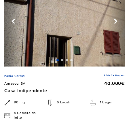
RE/MAX Project
Fabio Cerruti
40.000€
Arnasco, SV
Casa Indipendente
90 mq
6 Locali
1 Bagni
4 Camere da
letto