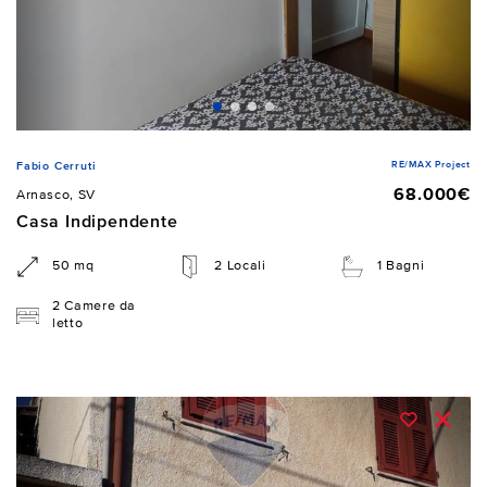
RE/MAX Project
Fabio Cerruti
68.000€
Arnasco, SV
Casa Indipendente
50 mq
2 Locali
1 Bagni
2 Camere da
letto