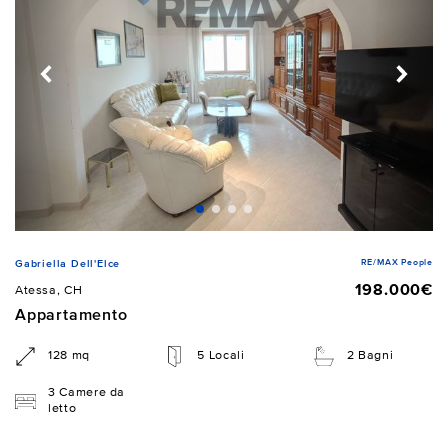
RE/MAX People
Gabriella Dell'Elce
198.000€
Atessa, CH
Appartamento
128 mq
5 Locali
2 Bagni
3 Camere da
letto