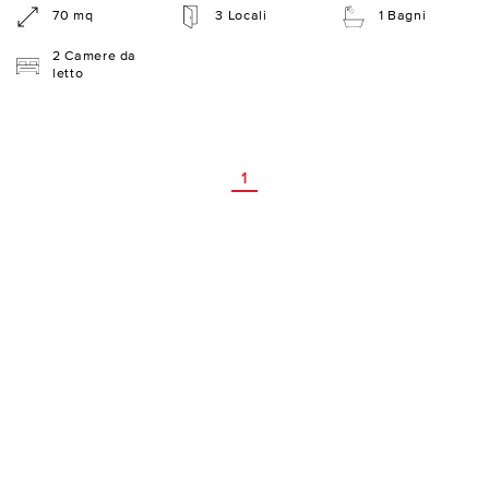
70 mq
3 Locali
1 Bagni
2 Camere da
letto
1