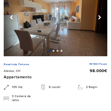
RE/MAX People
Rosalinda Falcone
98.000€
Atessa, CH
Appartamento
105 mq
6 Locali
2 Bagni
3 Camere da
letto