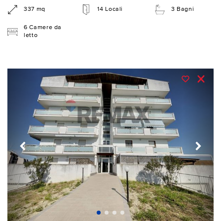
337 mq
14 Locali
3 Bagni
6 Camere da
letto