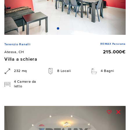
RE/MAX Panorama
Terenzio Ranalli
215.000€
Atessa, CH
Villa a schiera
232 mq
8 Locali
4 Bagni
4 Camere da
letto