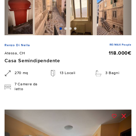
RE/MAX People
Renzo Di Nella
118.000€
Atessa, CH
Casa Semindipendente
270 mq
13 Locali
3 Bagni
7 Camere da
letto