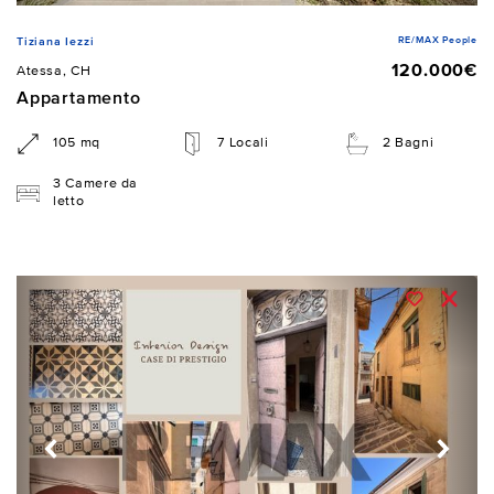
RE/MAX People
Tiziana Iezzi
120.000€
Atessa, CH
Appartamento
105 mq
7 Locali
2 Bagni
3 Camere da
letto