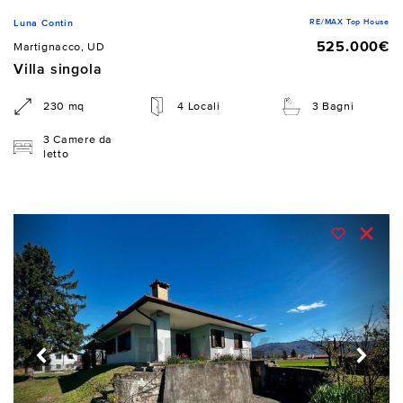
RE/MAX Top House
Luna Contin
525.000€
Martignacco, UD
Villa singola
230 mq
4 Locali
3 Bagni
3 Camere da
letto