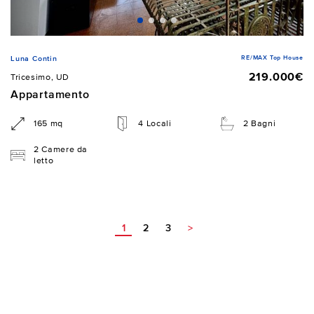
RE/MAX Top House
Luna Contin
219.000€
Tricesimo, UD
Appartamento
165 mq
4 Locali
2 Bagni
2 Camere da
letto
1
2
3
>