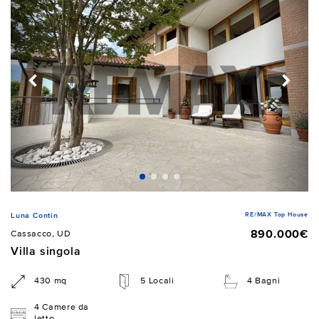
RE/MAX Top House
Luna Contin
890.000€
Cassacco, UD
Villa singola
430 mq
5 Locali
4 Bagni
4 Camere da
letto