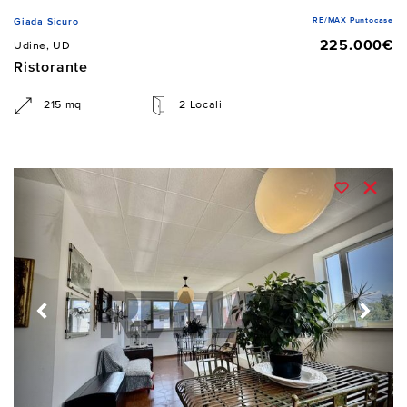
RE/MAX Puntocase
Giada Sicuro
225.000€
Udine, UD
Ristorante
215 mq
2 Locali