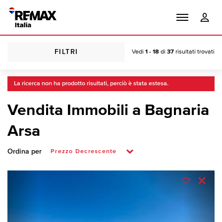
FILTRI
Vedi
1 - 18
di
37
risultati trovati
La ricerca non ha prodotto risultati, perciò è stata estesa.
Vendita Immobili a Bagnaria
Arsa
Ordina per