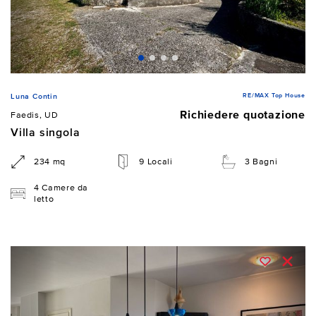
RE/MAX Top House
Luna Contin
Richiedere quotazione
Faedis, UD
Villa singola
234 mq
9 Locali
3 Bagni
4 Camere da
letto