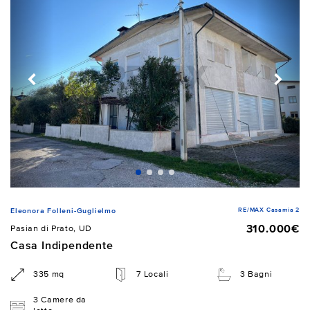
RE/MAX Casamia 2
Eleonora Folleni-Guglielmo
310.000€
Pasian di Prato, UD
Casa Indipendente
335 mq
7 Locali
3 Bagni
3 Camere da