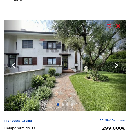
letto
RE/MAX Puntocase
Francesca Crema
299.000€
Campoformido, UD