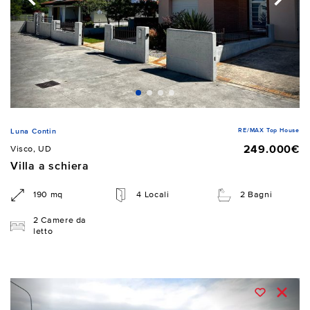
RE/MAX Top House
Luna Contin
249.000€
Visco, UD
Villa a schiera
190 mq
4 Locali
2 Bagni
2 Camere da
letto