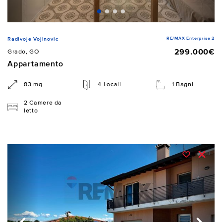
RE/MAX Enterprise 2
Radivoje Vojinovic
299.000€
Grado, GO
Appartamento
83 mq
4 Locali
1 Bagni
2 Camere da
letto