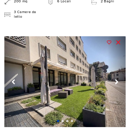
200 mq
6 Locali
2 Bagni
3 Camere da
letto