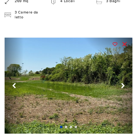
269 mq
4 Locali
3 Bagni
3 Camere da
letto