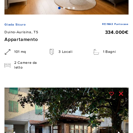
RE/MAX Puntocase
Giada Sicuro
334.000€
Duino-Aurisina, TS
Appartamento
101 mq
3 Locali
1 Bagni
2 Camere da
letto