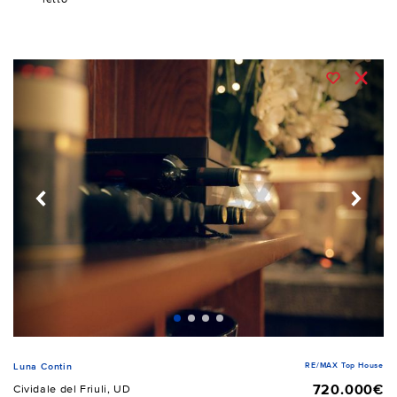
RE/MAX Top House
Luna Contin
720.000€
Cividale del Friuli, UD