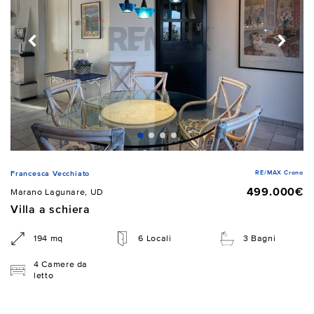
RE/MAX Crono
Francesca Vecchiato
499.000€
Marano Lagunare, UD
Villa a schiera
194 mq
6 Locali
3 Bagni
4 Camere da
letto