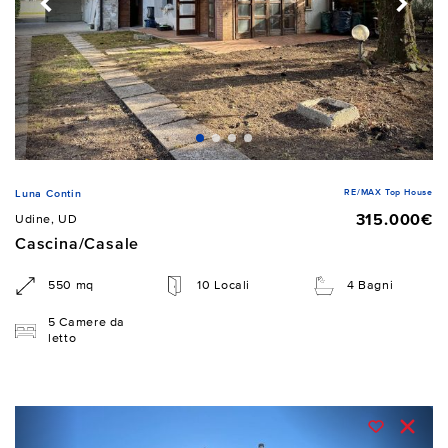
RE/MAX Top House
Luna Contin
315.000€
Udine, UD
Cascina/Casale
550 mq
10 Locali
4 Bagni
5 Camere da
letto