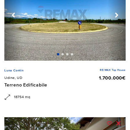
RE/MAX Top House
Luna Contin
1.700.000€
Udine, UD
Terreno Edificabile
18754 mq