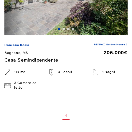
RE/MAX Golden House 2
Damiano Rossi
206.000€
Bagnone, MS
Casa Semindipendente
119 mq
4 Locali
1 Bagni
3 Camere da
letto
1