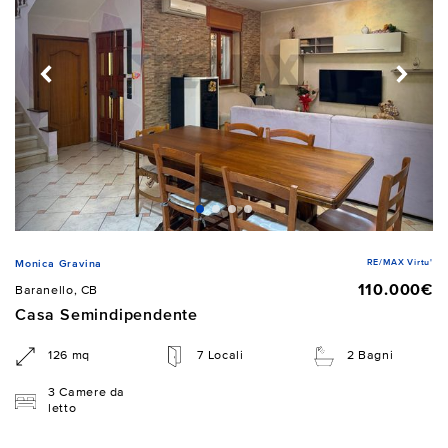
RE/MAX Virtu'
Monica Gravina
110.000€
Baranello, CB
Casa Semindipendente
126 mq
7 Locali
2 Bagni
3 Camere da
letto