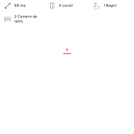
68 mq
4 Locali
1 Bagni
2 Camere da
letto
1