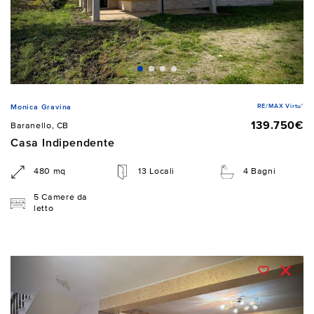
RE/MAX Virtu'
Monica Gravina
139.750€
Baranello, CB
Casa Indipendente
480 mq
13 Locali
4 Bagni
5 Camere da
letto