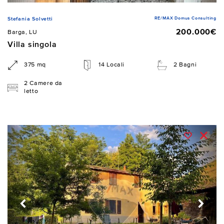
RE/MAX Domus Consulting
Stefania Solvetti
200.000€
Barga, LU
Villa singola
375 mq
14 Locali
2 Bagni
2 Camere da
letto