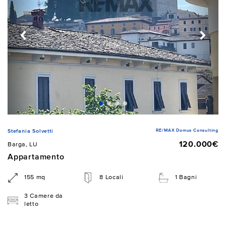
RE/MAX Domus Consulting
Stefania Solvetti
120.000€
Barga, LU
Appartamento
155 mq
8 Locali
1 Bagni
3 Camere da
letto