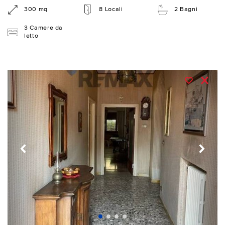
300 mq
8 Locali
2 Bagni
3 Camere da
letto