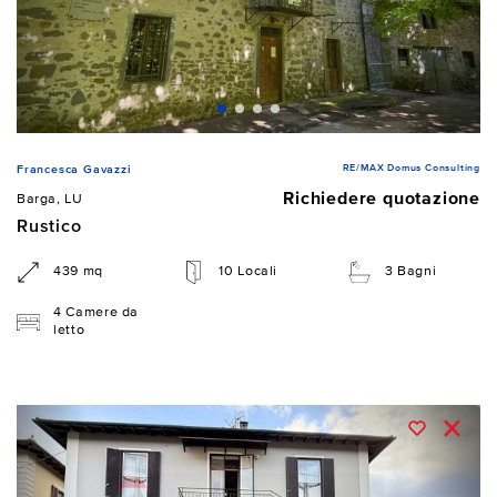
RE/MAX Domus Consulting
Francesca Gavazzi
Richiedere quotazione
Barga, LU
Rustico
439 mq
10 Locali
3 Bagni
4 Camere da
letto