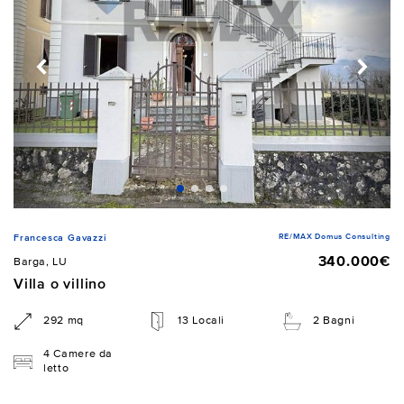
RE/MAX Domus Consulting
Francesca Gavazzi
340.000€
Barga, LU
Villa o villino
292 mq
13 Locali
2 Bagni
4 Camere da
letto