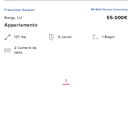
RE/MAX Domus Consulting
Francesca Gavazzi
55.000€
Barga, LU
Appartamento
137 mq
6 Locali
1 Bagni
2 Camere da
letto
1