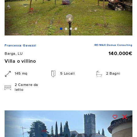
RE/MAX Domus Consulting
Francesca Gavazzi
140.000€
Barga, LU
Villa o villino
145 mq
5 Locali
2 Bagni
2 Camere da
letto