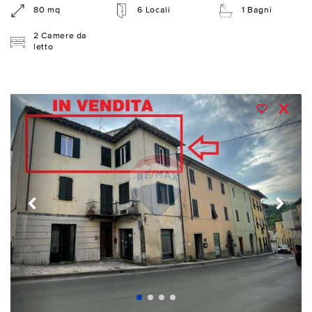
80 mq
6 Locali
1 Bagni
2 Camere da
letto