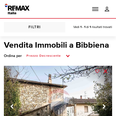
FILTRI
Vedi
1 - 1
di
1
risultati trovati
Vendita Immobili a Bibbiena
Ordina per