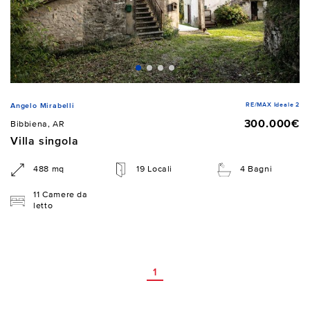
RE/MAX Ideale 2
Angelo Mirabelli
300.000€
Bibbiena, AR
Villa singola
488 mq
19 Locali
4 Bagni
11 Camere da
letto
1