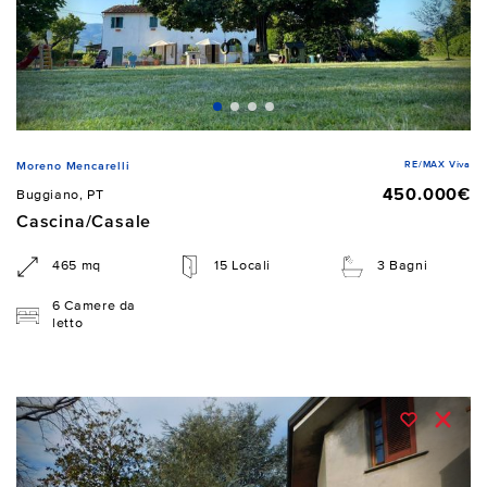
RE/MAX Viva
Moreno Mencarelli
450.000€
Buggiano, PT
Cascina/Casale
465 mq
15 Locali
3 Bagni
6 Camere da
letto