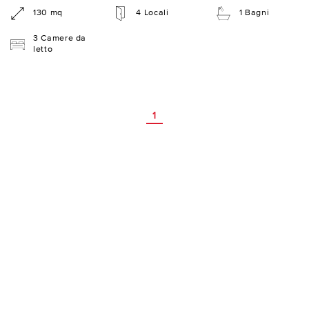
130 mq
4 Locali
1 Bagni
3 Camere da
letto
1