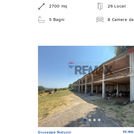
2700 mq
26 Locali
5 Bagni
8 Camere da 
RE/MAX
Giuseppe Natuzzi