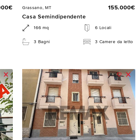
000€
155.000€
Grassano, MT
Casa Semindipendente
166 mq
6 Locali
3 Bagni
3 Camere da letto