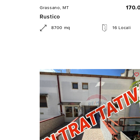
170.
Grassano, MT
Rustico
8700 mq
16 Locali