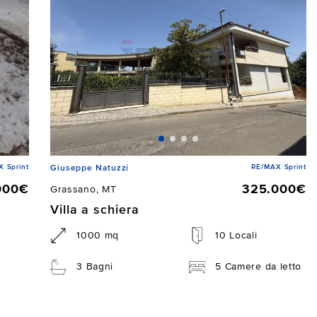
 Sprint
RE/MAX Sprint
Giuseppe Natuzzi
000€
325.000€
Grassano, MT
Villa a schiera
1000 mq
10 Locali
3 Bagni
5 Camere da letto