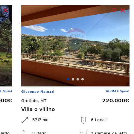
 Sprint
RE/MAX Sprint
Giuseppe Natuzzi
000€
220.000€
Grottole, MT
Villa o villino
5717 mq
6 Locali
letto
3 Bagni
3 Camere da letto