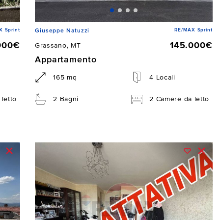
 Sprint
RE/MAX Sprint
Giuseppe Natuzzi
000€
145.000€
Grassano, MT
Appartamento
165 mq
4 Locali
letto
2 Bagni
2 Camere da letto