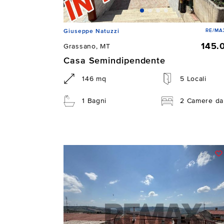
RE/MAX
Giuseppe Natuzzi
145.
Grassano, MT
Casa Semindipendente
146 mq
5 Locali
1 Bagni
2 Camere da 