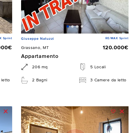
 Sprint
RE/MAX Sprint
Giuseppe Natuzzi
000€
120.000€
Grassano, MT
Appartamento
206 mq
5 Locali
letto
2 Bagni
3 Camere da letto