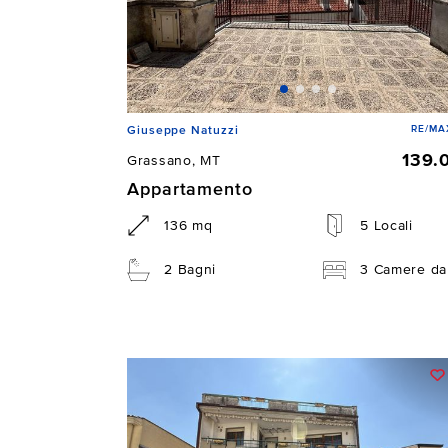
RE/MAX
Giuseppe Natuzzi
139.
Grassano, MT
Appartamento
136 mq
5 Locali
2 Bagni
3 Camere da 