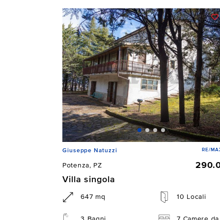
RE/MAX
Giuseppe Natuzzi
290.
Potenza, PZ
Villa singola
647 mq
10 Locali
3 Bagni
7 Camere da 