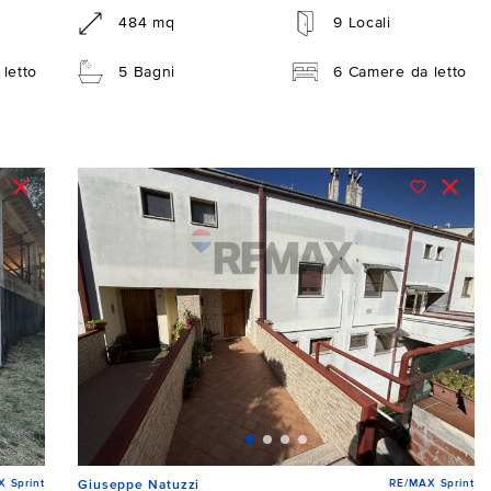
484 mq
9 Locali
letto
5 Bagni
6 Camere da letto
 Sprint
RE/MAX Sprint
Giuseppe Natuzzi