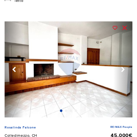
letto
RE/MAX People
Rosalinda Falcone
45.000€
Colledimezzo, CH