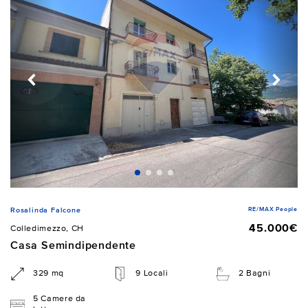
RE/MAX People
Rosalinda Falcone
45.000€
Colledimezzo, CH
Casa Semindipendente
329 mq
9 Locali
2 Bagni
5 Camere da