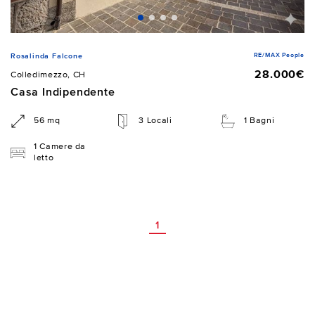
RE/MAX People
Rosalinda Falcone
28.000€
Colledimezzo, CH
Casa Indipendente
56 mq
3 Locali
1 Bagni
1 Camere da
letto
1