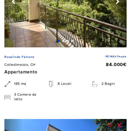
RE/MAX People
Rosalinda Falcone
84.000€
Colledimezzo, CH
Appartamento
165 mq
8 Locali
2 Bagni
3 Camere da
letto