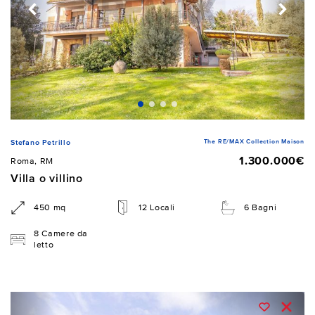
The RE/MAX Collection Maison
Stefano Petrillo
1.300.000€
Roma, RM
Villa o villino
450 mq
12 Locali
6 Bagni
8 Camere da
letto