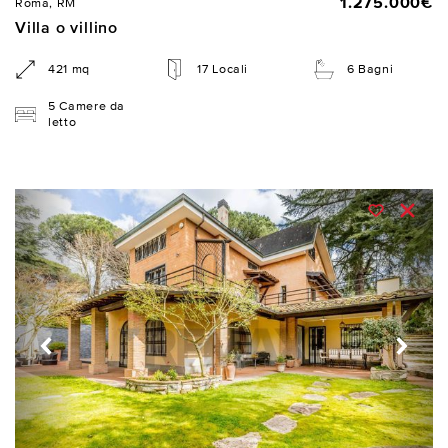
1.275.000€
Roma, RM
Villa o villino
421 mq
17 Locali
6 Bagni
5 Camere da
letto