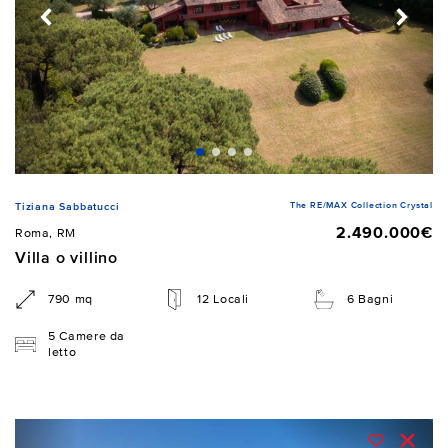
The RE/MAX Collection Crystal
Tiziana Sabbatucci
2.490.000€
Roma, RM
Villa o villino
790 mq
12 Locali
6 Bagni
5 Camere da
letto