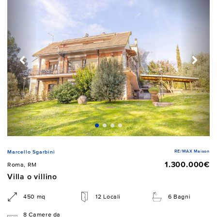
RE/MAX Maison
Marcello Sgarbini
1.300.000€
Roma, RM
Villa o villino
450 mq
12 Locali
6 Bagni
8 Camere da