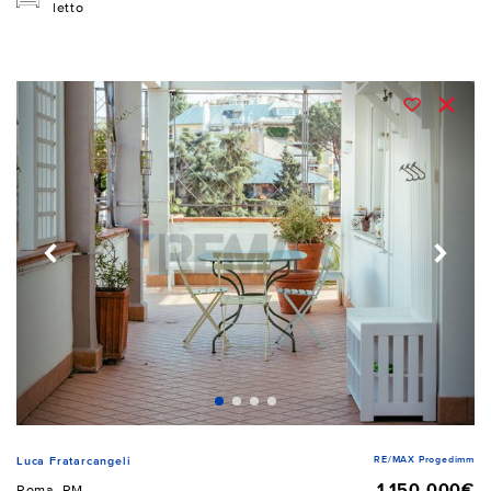
letto
RE/MAX Progedimm
Luca Fratarcangeli
1.150.000€
Roma, RM