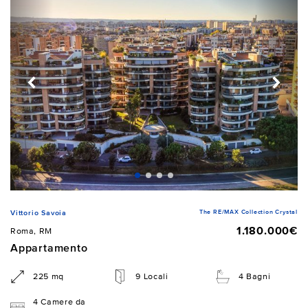
The RE/MAX Collection Crystal
Vittorio Savoia
1.180.000€
Roma, RM
Appartamento
225 mq
9 Locali
4 Bagni
4 Camere da