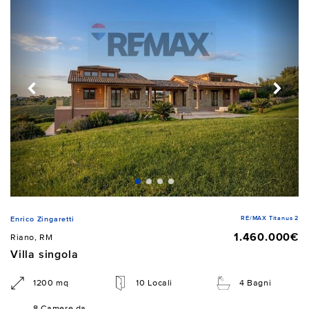
RE/MAX Titanus 2
Enrico Zingaretti
1.460.000€
Riano, RM
Villa singola
1200 mq
10 Locali
4 Bagni
8 Camere da