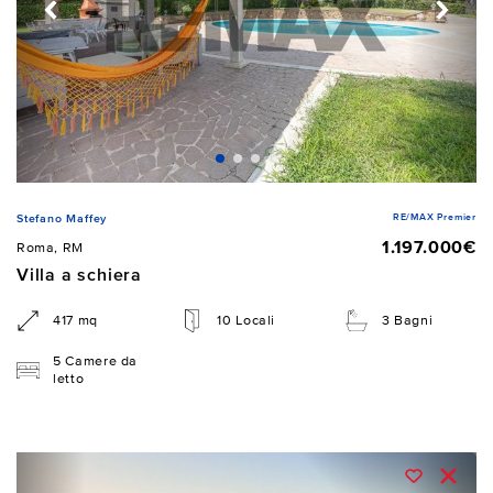
RE/MAX Premier
Stefano Maffey
1.197.000€
Roma, RM
Villa a schiera
417 mq
10 Locali
3 Bagni
5 Camere da
letto