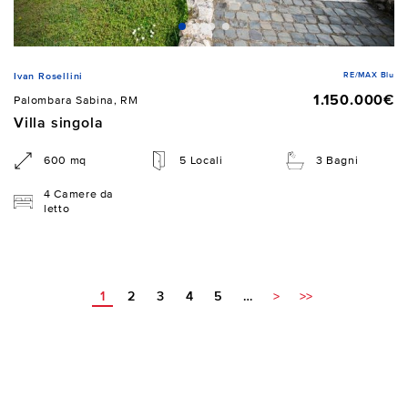
RE/MAX Blu
Ivan Rosellini
1.150.000€
Palombara Sabina, RM
Villa singola
600 mq
5 Locali
3 Bagni
4 Camere da
letto
1
2
3
4
5
…
>
>>