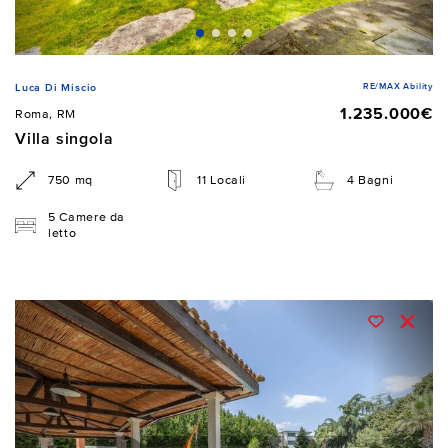
RE/MAX Ability
Luca Di Miscio
1.235.000€
Roma, RM
Villa singola
750 mq
11 Locali
4 Bagni
5 Camere da
letto