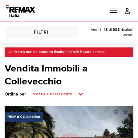
Vedi
1 - 18
di
308
risultati
FILTRI
trovati
La ricerca non ha prodotto risultati, perciò è stata estesa.
Vendita Immobili a
Collevecchio
Ordina per
RE/MAX Collection