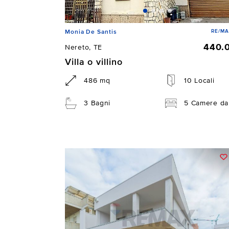
RE/MA
Monia De Santis
440.
Nereto, TE
Villa o villino
486 mq
10 Locali
3 Bagni
5 Camere da 