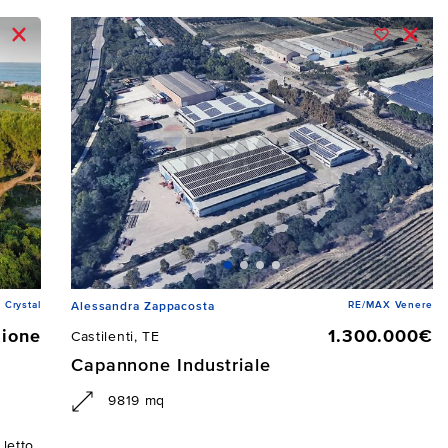
 Crystal
RE/MAX Venere
Alessandra Zappacosta
zione
1.300.000€
Castilenti, TE
Capannone Industriale
9819 mq
letto