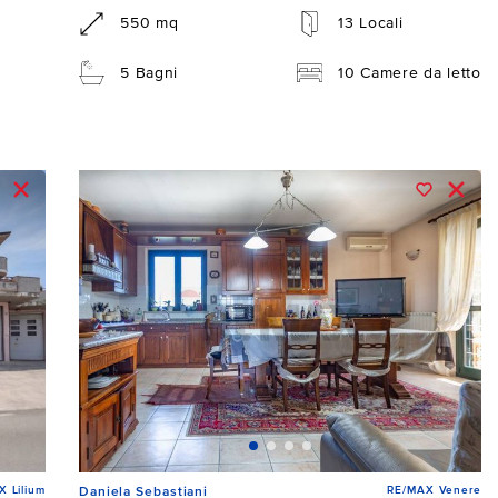
550 mq
13 Locali
5 Bagni
10 Camere da letto
 Lilium
RE/MAX Venere
Daniela Sebastiani