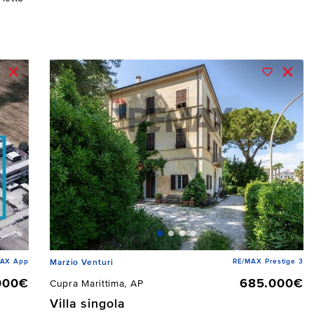
MAX App
RE/MAX Prestige 3
Marzio Venturi
000€
685.000€
Cupra Marittima, AP
Villa singola