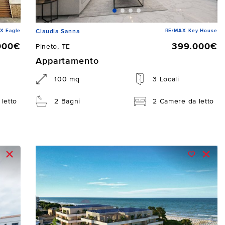
X Eagle
RE/MAX Key House
Claudia Sanna
000€
399.000€
Pineto, TE
Appartamento
100 mq
3 Locali
letto
2 Bagni
2 Camere da letto