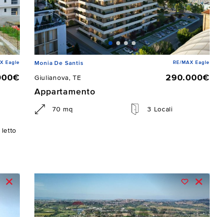
X Eagle
RE/MAX Eagle
Monia De Santis
000€
290.000€
Giulianova, TE
Appartamento
70 mq
3 Locali
letto