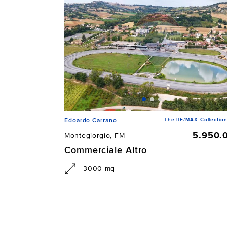
The RE/MAX Collection
Edoardo Carrano
5.950.
Montegiorgio, FM
Commerciale Altro
3000 mq