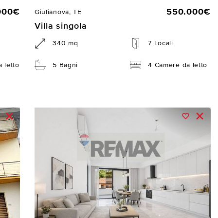
000€
550.000€
Giulianova, TE
Villa singola
340 mq
7 Locali
 letto
5 Bagni
4 Camere da letto