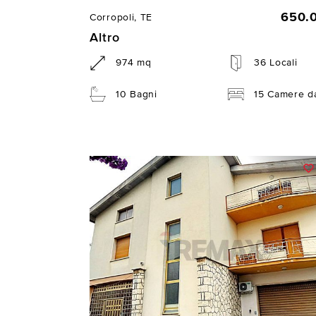
650.
Corropoli, TE
Altro
974 mq
36 Locali
10 Bagni
15 Camere da