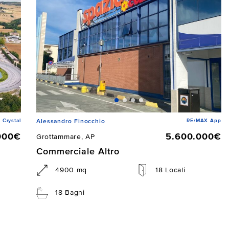
 Crystal
RE/MAX App
Alessandro Finocchio
000€
5.600.000€
Grottammare, AP
Commerciale Altro
4900 mq
18 Locali
18 Bagni