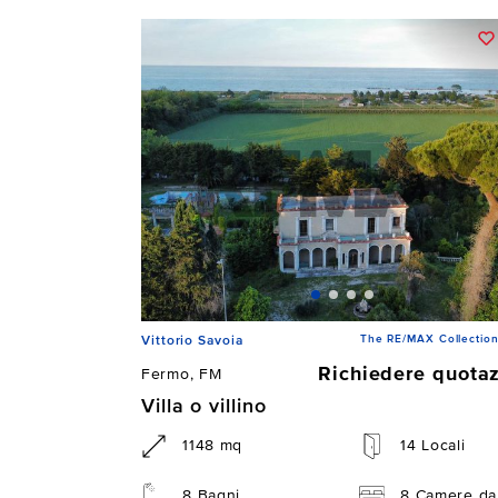
The RE/MAX Collection
Vittorio Savoia
Richiedere quota
Fermo, FM
Villa o villino
1148 mq
14 Locali
8 Bagni
8 Camere da 