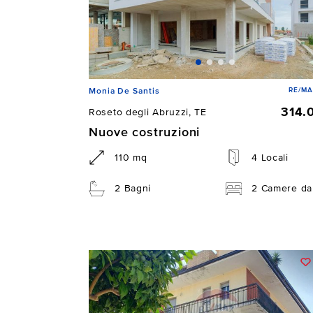
RE/MA
Monia De Santis
314.
Roseto degli Abruzzi, TE
Nuove costruzioni
110 mq
4 Locali
2 Bagni
2 Camere da 