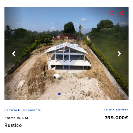
RE/MAX Evolution
Patrizio D'Indinosante
399.000€
Formello, RM
Rustico