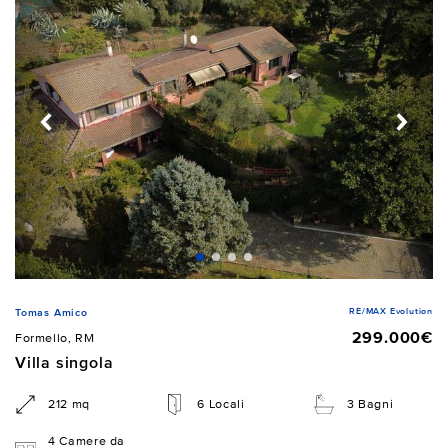
RE/MAX Evolution
Tomas Amico
299.000€
Formello, RM
Villa singola
212 mq
6 Locali
3 Bagni
4 Camere da