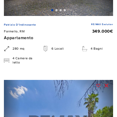
RE/MAX Evolution
Patrizio D'Indinosante
349.000€
Formello, RM
Appartamento
280 mq
6 Locali
4 Bagni
4 Camere da
letto