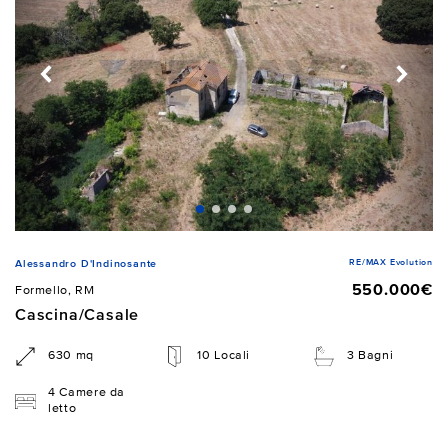
RE/MAX Evolution
Alessandro D'Indinosante
550.000€
Formello, RM
Cascina/Casale
630 mq
10 Locali
3 Bagni
4 Camere da
letto