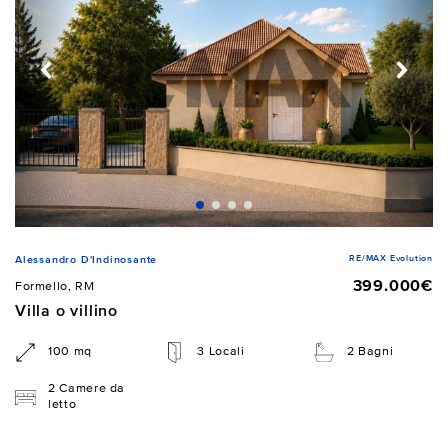
RE/MAX Evolution
Alessandro D'Indinosante
399.000€
Formello, RM
Villa o villino
100 mq
3 Locali
2 Bagni
2 Camere da
letto