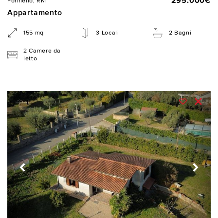
295.000€
Formello, RM
Appartamento
155 mq
3 Locali
2 Bagni
2 Camere da
letto