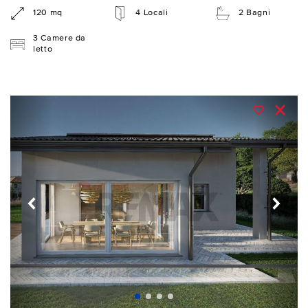
120 mq
4 Locali
2 Bagni
3 Camere da
letto