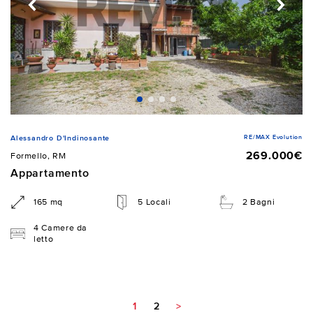
RE/MAX Evolution
Alessandro D'Indinosante
269.000€
Formello, RM
Appartamento
165 mq
5 Locali
2 Bagni
4 Camere da
letto
1
2
>