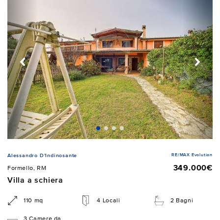
RE/MAX Evolution
Alessandro D'Indinosante
349.000€
Formello, RM
Villa a schiera
110 mq
4 Locali
2 Bagni
3 Camere da