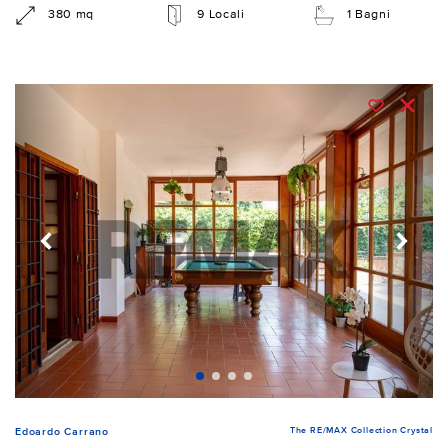
380 mq
9 Locali
1 Bagni
The RE/MAX Collection Crystal
Edoardo Carrano