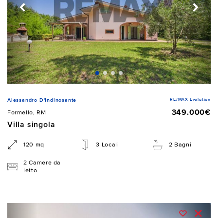
RE/MAX Evolution
Alessandro D'Indinosante
349.000€
Formello, RM
Villa singola
120 mq
3 Locali
2 Bagni
2 Camere da
letto