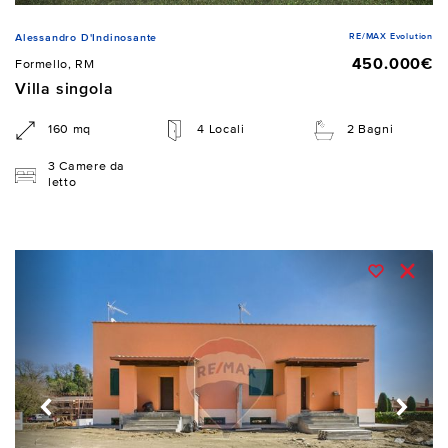
RE/MAX Evolution
Alessandro D'Indinosante
450.000€
Formello, RM
Villa singola
160 mq
4 Locali
2 Bagni
3 Camere da
letto