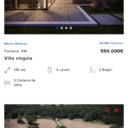
RE/MAX Evolution
Marco Reitano
590.000€
Formello, RM
Villa singola
135 mq
4 Locali
2 Bagni
3 Camere da
letto