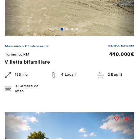
RE/MAX Evolution
Alessandro D'Indinosante
440.000€
Formello, RM
Villetta bifamiliare
135 mq
4 Locali
2 Bagni
3 Camere da
letto