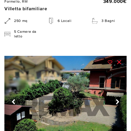
349.000€
Formello, RM
Villetta bifamiliare
250 mq
6 Locali
3 Bagni
5 Camere da
letto