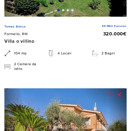
RE/MAX Evolution
Tomas Amico
320.000€
Formello, RM
Villa o villino
104 mq
4 Locali
2 Bagni
2 Camere da
letto