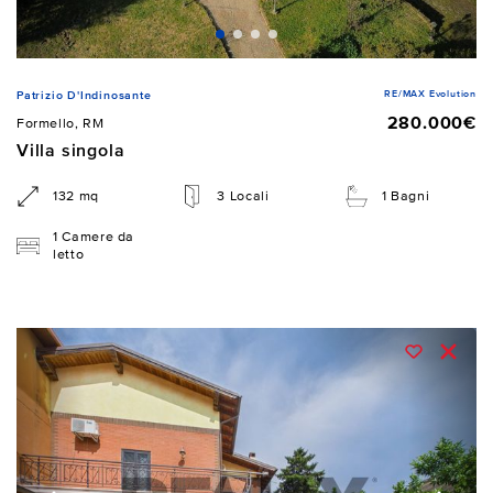
RE/MAX Evolution
Patrizio D'Indinosante
280.000€
Formello, RM
Villa singola
132 mq
3 Locali
1 Bagni
1 Camere da
letto