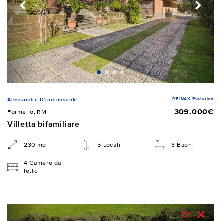
RE/MAX Evolution
Alessandro D'Indinosante
309.000€
Formello, RM
Villetta bifamiliare
230 mq
5 Locali
3 Bagni
4 Camere da
letto