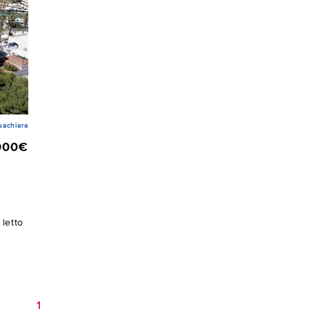
achiara
000€
letto
1