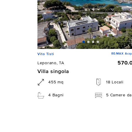
RE/MAX Acqu
Vito Tisti
570.
Leporano, TA
Villa singola
455 mq
18 Locali
4 Bagni
5 Camere da 